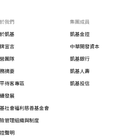
於我們
集團成員
於凱基
凱基金控
牌宣言
中華開發資本
營團隊
凱基銀行
務摘要
凱基人壽
平待客專區
凱基投信
續發展
基社會福利慈善基金會
險管理組織與制度
控聲明