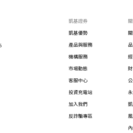
凱基證券
關
凱基優勢
關
產品與服務
品
5
機構服務
經
市場動態
財
客服中心
公
投資充電站
永
加入我們
凱
反詐騙專區
風
內