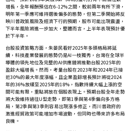
增長，全年報酬預估在6-12%之間，較前兩年有所下滑，
明年第一季應可維持選後偏多的態勢，但第二季開始將反
映川普政策風險及經濟下行的預期，股市可能出現震盪，
下半年風險將進一步加大，整體而言，上半年表現預計優
於下半年。
台股投資策略方面，朱晏民看好2025年多頭格局將延
續，科技產業發展的態勢仍是AI一枝獨秀，台灣在全球半
導體的領先地位及完整的AI供應鏈將推動台股2025年的
盈餘大幅增長。然而，考量台股在2023年和2024年已接
近30%的最大年度漲幅，且企業盈餘增長預計將從2024
年的36%放緩至2025年的18%，指數持續大幅上漲的空
間可能有限，重點將放在個股表現上。預期台股全年走勢
將大致維持過往U型走勢，即第1季與第4季偏向多方格
局，第2季與第3季則容易出現漲多修正，而川普政府的
激進經貿政策可能增加市場波動，但同時也帶來許多布局
良機。