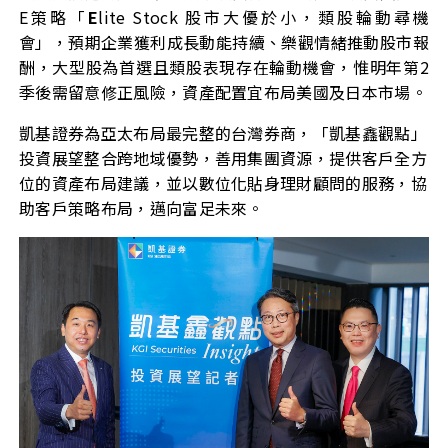
E策略「
E
lite Stock 股市大優於小，類股輪動尋機
會」，預期企業獲利成長動能持續、樂觀情緒推動股市報
酬，大型股為首選且類股表現存在輪動機會，惟明年第2
季後需留意修正風險，資產配置宜布局美國及日本市場。
凱基證券為亞太布局最完整的台灣券商，「凱基鑫觀點」
投資展望整合跨地域優勢，善用集團資源，提供客戶全方
位的資產布局建議，並以數位化貼身理財顧問的服務，協
助客戶策略布局，邁向富足未來。