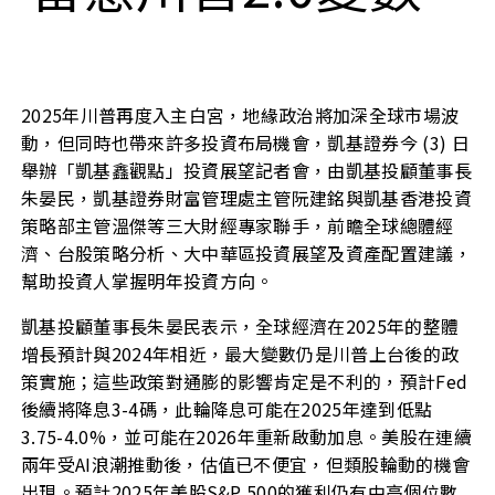
2025
年川普再度入主白宮，地緣政治將加深全球市場波
動，但同時也帶來許多投資布局機會，凱基證券今 (3) 日
舉辦「凱基鑫觀點」投資展望記者會，由凱基投顧董事長
朱晏民，凱基證券財富管理處主管阮建銘與凱基香港投資
策略部主管溫傑等三大財經專家聯手，前瞻全球總體經
濟、台股策略分析、大中華區投資展望及資產配置建議，
幫助投資人掌握明年投資方向。
凱基投顧董事長朱晏民表示，全球經濟在2025年的整體
增長預計與2024年相近，最大變數仍是川普上台後的政
策實施；這些政策對通膨的影響肯定是不利的，預計Fed
後續將降息3-4碼，此輪降息可能在2025年達到低點
3.75-4.0%，並可能在2026年重新啟動加息。美股在連續
兩年受AI浪潮推動後，估值已不便宜，但類股輪動的機會
出現。預計2025年美股S&P 500的獲利仍有中高個位數