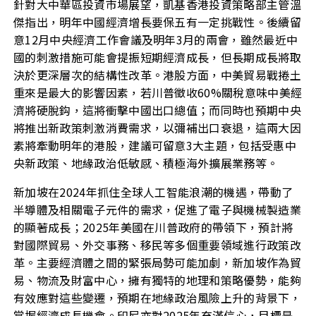
針對大中華區投資市場展望，凱基香港投資策略部主管溫
傑指出，明年中國經濟增長要保五有一定挑戰性。後續留
意12月中央經濟工作會議及明年3月的兩會，雖然最近中
國的刺激措施可能會提振短期經濟成長，但長期成長將取
決於更深層次的結構性改革。港股方面，中美貿易戰捲土
重來是最大的影響因素，若川普徵收60%關稅意味中美經
濟將硬脫鈎，這將衝擊中國出口總值；而同時也預期中央
將推出新政策刺激消費需求，以彌補出口衰退，這兩大因
素將牽動明年的港股，建議可留意3大主題，包括受惠中
央新政策、地緣政治低敏感、積極海外擴展業務等。
新加坡在2024年抓住全球人工智能浪潮的機遇，帶動了
半導體及相關電子元件的需求，促進了電子與機械製造業
的顯著成長；2025年美國在川普政府的帶領下，預計將
對國際貿易、外交事務、移民等多個重要領域進行政策改
革。主要經濟體之間的緊張局勢可能加劇，新加坡作為貿
易、物流及財富中心，擁有獨特的地理和策略優勢，能夠
有效應對這些變遷，預期在地緣政治風險上升的背景下，
掌握經濟成長機會。印尼亦對2025年充滿信心，目標是