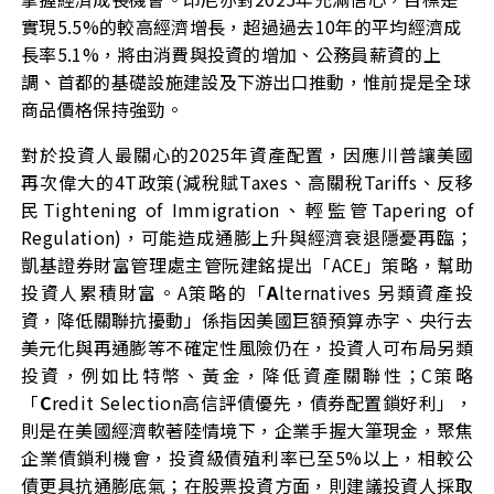
實現5.5%的較高經濟增長，超過過去10年的平均經濟成
長率5.1%，將由消費與投資的增加、公務員薪資的上
調、首都的基礎設施建設及下游出口推動，惟前提是全球
商品價格保持強勁。
對於投資人最關心的2025年資產配置，因應川普讓美國
再次偉大的
4T
政策
(
減稅賦
Taxes
、高關稅
Tariffs
、反移
民
Tightening of Immigration
、輕監管
Tapering of
Regulation)
，可能造成通膨上升與經濟衰退隱憂再臨；
凱基證券財富管理處主管阮建銘提出「ACE」策略，幫助
投資人累積財富。A策略的「
A
lternatives 另類資產投
資，降低關聯抗擾動」係指因美國巨額預算赤字、央行去
美元化與再通膨等不確定性風險仍在，投資人可布局另類
投資，例如比特幣、黃金，降低資產關聯性；C策略
「
C
redit Selection高信評債優先，債券配置鎖好利」，
則是在美國經濟軟著陸情境下，企業手握大筆現金，聚焦
企業債鎖利機會，投資級債殖利率已至5%以上，相較公
債更具抗通膨底氣；在股票投資方面，則建議投資人採取