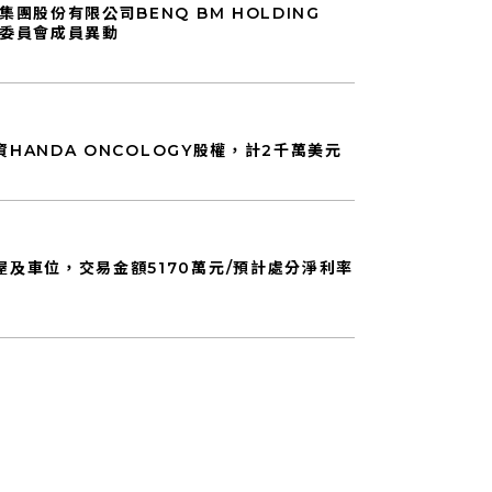
團股份有限公司BENQ BM HOLDING
能性委員會成員異動
資HANDA ONCOLOGY股權，計2千萬美元
及車位，交易金額5170萬元/預計處分淨利率