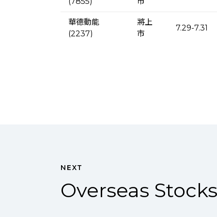
(7855)
市
華德動能
將上
7.29-7.31
(2237)
市
正達(3149)
上市
7.29-7.31
新應材(4749)
上櫃
7.23-7.27
NEXT
Overseas Stock