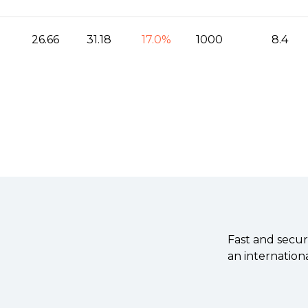
26.66
31.18
17.0%
1000
8.4
61
63.1
3.4%
1000
8.4
745
823
10.5%
1000
7.29
Fast and secur
an internationa
s