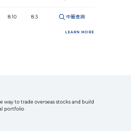
8.10
8.3
中籤查詢
LEARN MORE
8.12
8.3
中籤查詢
8.6
7.28
中籤查詢
e way to trade overseas stocks and build
l portfolio