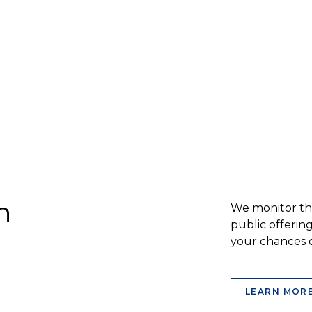
n
We monitor the
public offerin
your chances 
LEARN MOR