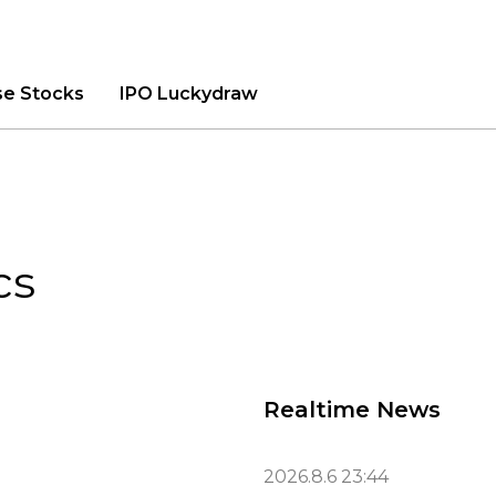
se Stocks
IPO Luckydraw
cs
Realtime News
2026.8.6 23:44