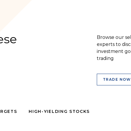
ese
Browse our sel
experts to dis
investment goa
trading
TRADE NOW
ARGETS
HIGH-YIELDING STOCKS