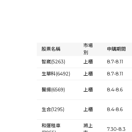
市場
股票名稱
申購期間
別
智崴(5263)
上櫃
8.7-8.11
生華科(6492)
上櫃
8.7-8.11
醫揚(6569)
上櫃
8.4-8.6
生合(1295)
上櫃
8.4-8.6
和運租車
將上
7.30-8.3