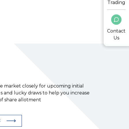
Trading
Contact
Us
 market closely for upcoming initial
gs and lucky draws to help you increase
of share allotment
E