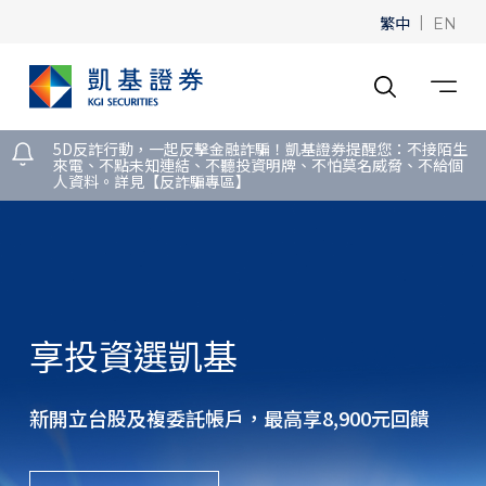
繁中
|
EN
5D反詐行動，一起反擊金融詐騙！凱基證券提醒您：不接陌生
來電、不點未知連結、不聽投資明牌、不怕莫名威脅、不給個
人資料。詳見【反詐騙專區】
中華郵政儲戶看過來
即日起新開戶送$200全聯電子禮卡