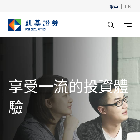
繁中
|
EN
享受一流的投資體
驗