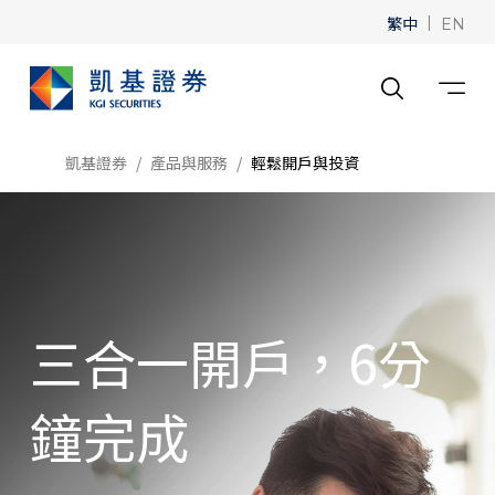
繁中
|
EN
凱基證券
產品與服務
輕鬆開戶與投資
三合一開戶，6分
鐘完成