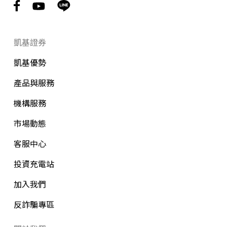
10462台北市中山區明水路700號
在Google上查看
凱基證券
凱基優勢
大直
產品與服務
(02)8509-8288
機構服務
09:00-16:00
市場動態
10466台北市中山區明水路646號1樓
客服中心
在Google上查看
投資充電站
加入我們
民權
反詐騙專區
(02)2504-3388