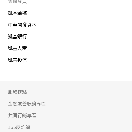
集團成員
09:00-16:00
凱基金控
10547台北市松山區復興北路167號14樓之1
中華開發資本
在Google上查看
凱基銀行
凱基人壽
敦北
凱基投信
(02)2740-1166
09:00-16:00
10551台北市松山區敦化北路88號8樓之2
服務據點
在Google上查看
金融友善服務專區
共同行銷專區
松山
165反詐騙
(02)2753-4567