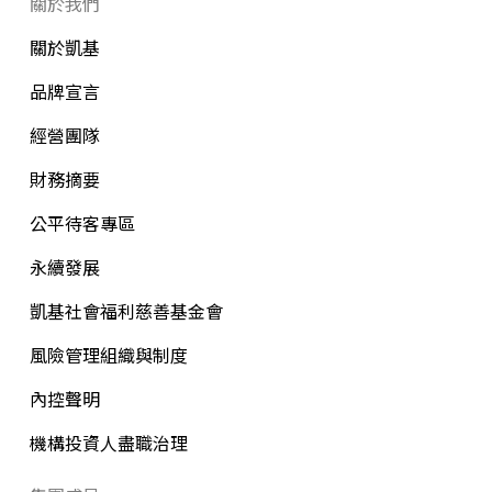
09:00-16:00
關於我們
10476台北市中山區復興北路420號4樓
關於凱基
在Google上查看
品牌宣言
經營團隊
台北
財務摘要
(02)2516-6789
公平待客專區
09:00-16:00
永續發展
10485台北市中山區南京東路二段137號4樓
凱基社會福利慈善基金會
在Google上查看
風險管理組織與制度
內控聲明
信義
機構投資人盡職治理
(02)2719-5528