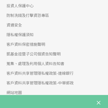
投資人保護中心
09:00-16:00
10566台北市松山區八德路四段678號3樓
防制洗錢及打擊資恐專區
資通安全
在Google上查看
隱私權保護須知
客戶資料保密措施聲明
大安
凱基金控暨子公司個資告知聲明
(02)2708-0606
09:00-16:00
蒐集、處理及利用個人資料告知書
10680台北市大安區安和路二段82號2樓
客戶資料共享管理隱私權政策-連線銀行
在Google上查看
客戶資料共享管理隱私權政策-中華郵政
網站地圖
市府
版權宣告