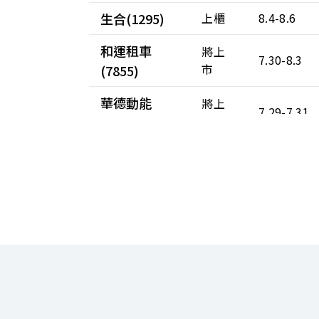
生合(1295)
上櫃
8.4-8.6
和運租車
將上
7.30-8.3
市
(7855)
華德動能
將上
7.29-7.31
市
(2237)
正達(3149)
上市
7.29-7.31