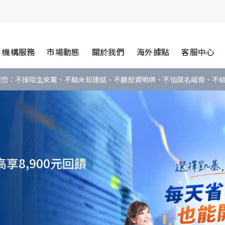
機構服務
市場動態
關於我們
海外據點
客服中心
醒您：不接陌生來電、不點未知連結、不聽投資明牌、不怕莫名威脅、不
來
子禮卡