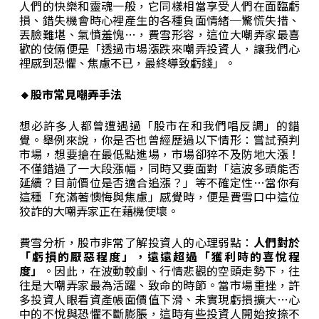
人們的快樂和靈魂一般，它同樣相當享受人們在面臨虧
損、錯失機會時心裡產生的各種負面情緒─驚慌失措、
丟臉難堪、氣憤羞愧…，費雪形容，這位大嘲弄家最喜
歡的伎倆便是「透過市場漲跌來嘲弄投資人，讓我們心
裡感到恐懼、焦慮不已，最終導致虧錢」。
🔸股市常見嘲弄手法
想必許多人都曾遭遇過「股市在和我們唱反調」的錯
覺。舉例來說，你是否也曾經歷過以下情形：嘗試預判
市場，想要搶在最低點進場，市場卻猝不及防地大漲！
不僅錯過了一大段漲幅，同時又要面對「這波多頭能否
延續？目前價位是否適合追漲？」等不確定性…當你有
這種「充滿著懊悔與焦慮」感覺時，便是費雪口中這位
狡詐的大嘲弄家正在藉機使壞。
費雪分析，股市非常了解投資人的心理弱點：
人們對於
「虧損的厭惡程度」，遠遠超過「獲利時的喜悅程
度」
。因此，在波動較劇、行情悲觀的空頭走勢下，往
往是大嘲弄家最為活躍、致命的時節。當市場重挫，許
多投資人眼看資產帳面價值下滑、未實現虧損擴大…心
中的不悅與恐懼不斷膨脹，這時有些投資人開始按捺不