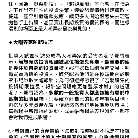
住，因為「厭惡虧損」、「趨避風險」等心態，在情急
之下作出不理性的投資決策，導致恐慌情緒迅速擴散、
蔓延，甚至引發連鎖效應，讓更多人開始跟著失去理智
拋售手上持股，甚至賣出長期投資的優質標的，而這樣
混亂的場面正是大嘲弄家最為樂見的！
🔸
大嘲弄家防範技巧
投資人該如何避免成為大嘲弄家的受害者呢？費雪表
示，
若想預防投資報酬被這位搗蛋鬼奪走，最重要的便
是專注於自身的投資目標。
那些選擇短線頻繁交易、判
斷買賣時機的投資人，既然認為他們能在極短期內於股
票市場賺取大幅報酬；為何卻選擇忽視了「若將股票的
投資期限拉長，報酬空間理應更加豐厚才對」的道理
呢？。費雪認為，
多數的一般投資人都應該擁有屬於中
長期的投資目標
。只要確立好自己的投資年期與目標，
再搭配多元資產配置，便能悠然自得地長期參與市場；
這過程中所遭遇的波動、或是帳面損益表現如何…都不
會對我們造成影響。
👉看到自己的資產價值下跌或虧損時感到不悅是在所難
免的。但
若因此落入大嘲弄家的圈套、心急地停損出