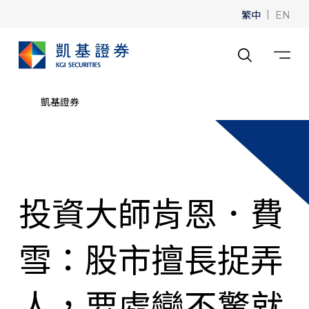
繁中
|
EN
凱基證券
投資大師肯恩．費
雪：股市擅長捉弄
人，要處變不驚就