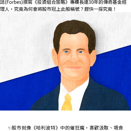
誌(Forbes)撰寫
《
投資組合策略
》
專欄長達30年的傳奇基金經
理人，究竟為何會將股市冠上此般稱號？趕快一探究竟！
✨股市就像《哈利波特》中的催狂魔，喜歡汲取、吸食