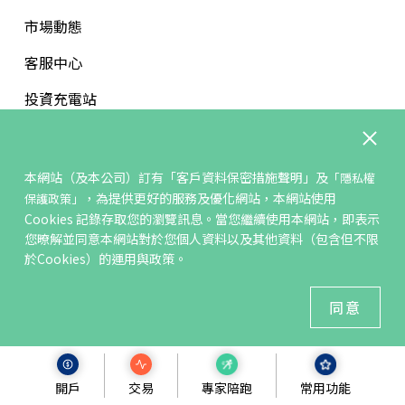
市場動態
客服中心
投資充電站
加入我們
反詐騙專區
本網站（及本公司）訂有
「客戶資料保密措施聲明」
及
「隱私權
，為提供更好的服務及優化網站，本網站使用
保護政策」
關於我們
Cookies 記錄存取您的瀏覽訊息。當您繼續使用本網站，即表示
您暸解並同意本網站對於您個人資料以及其他資料（包含但不限
關於凱基
於Cookies）的運用與政策。
品牌宣言
同意
經營團隊
財務摘要
開戶
交易
專家陪跑
常用功能
公平待客專區