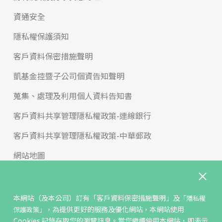
資通安全
隱私權保護須知
客戶資料保密措施聲明
凱基金控暨子公司個資告知聲明
蒐集、處理及利用個人資料告知書
客戶資料共享管理隱私權政策-連線銀行
客戶資料共享管理隱私權政策-中華郵政
網站地圖
版權宣告
免責聲明
本網站（及本公司）訂有
「客戶資料保密措施聲明」
及
「隱私權
，為提供更好的服務及優化網站，本網站使用
保護政策」
聯絡我們
Cookies 記錄存取您的瀏覽訊息。當您繼續使用本網站，即表示