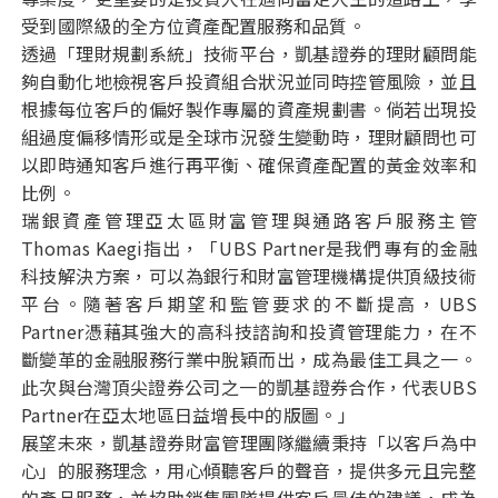
受到國際級的全方位資產配置服務和品質。
透過「理財規劃系統」技術平台，凱基證券的理財顧問能
夠自動化地檢視客戶投資組合狀況並同時控管風險，並且
根據每位客戶的偏好製作專屬的資產規劃書。倘若出現投
組過度偏移情形或是全球市況發生變動時，理財顧問也可
以即時通知客戶進行再平衡、確保資產配置的黃金效率和
比例。
瑞銀資產管理亞太區財富管理與通路客戶服務主管
Thomas Kaegi指出，「UBS Partner是我們專有的金融
科技解決方案，可以為銀行和財富管理機構提供頂級技術
平台。隨著客戶期望和監管要求的不斷提高，UBS
Partner憑藉其強大的高科技諮詢和投資管理能力，在不
斷變革的金融服務行業中脫穎而出，成為最佳工具之一。
此次與台灣頂尖證券公司之一的凱基證券合作，代表UBS
Partner在亞太地區日益增長中的版圖。」
展望未來，凱基證券財富管理團隊繼續秉持「以客戶為中
心」的服務理念，用心傾聽客戶的聲音，提供多元且完整