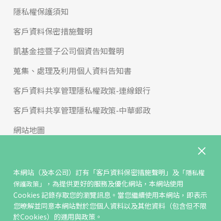
隱私權保護須知
客戶資料保密措施聲明
凱基金控暨子公司個資告知聲明
蒐集、處理及利用個人資料告知書
客戶資料共享管理隱私權政策-連線銀行
客戶資料共享管理隱私權政策-中華郵政
網站地圖
版權宣告
免責聲明
本網站（及本公司）訂有
「客戶資料保密措施聲明」
及
「隱私權
，為提供更好的服務及優化網站，本網站使用
保護政策」
聯絡我們
Cookies 記錄存取您的瀏覽訊息。當您繼續使用本網站，即表示
您暸解並同意本網站對於您個人資料以及其他資料（包含但不限
反詐騙專區
於Cookies）的運用與政策。