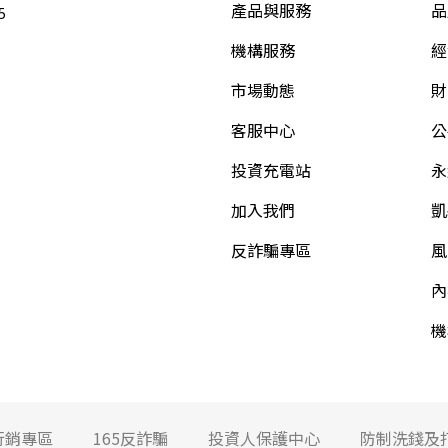
產品與服務
品
5
機構服務
經
市場動態
財
客服中心
公
投資充電站
永
加入我們
凱
反詐騙專區
風
內
機
行銷專區
165反詐騙
投資人保護中心
防制洗錢及