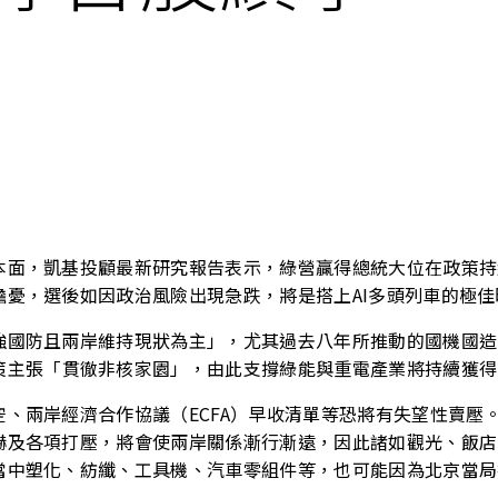
本面，凱基投顧最新研究報告表示，綠營贏得總統大位在政策持
憂，選後如因政治風險出現急跌，將是搭上AI多頭列車的極佳
強國防且兩岸維持現狀為主」，尤其過去八年所推動的國機國造
策主張「貫徹非核家園」，由此支撐綠能與重電產業將持續獲得
、兩岸經濟合作協議（ECFA）早收清單等恐將有失望性賣壓
嚇及各項打壓，將會使兩岸關係漸行漸遠，因此諸如觀光、飯店
當中塑化、紡纖、工具機、汽車零組件等，也可能因為北京當局