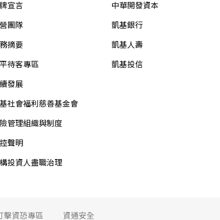
牌宣言
中華開發資本
營團隊
凱基銀行
務摘要
凱基人壽
平待客專區
凱基投信
續發展
基社會福利慈善基金會
險管理組織與制度
控聲明
構投資人盡職治理
打擊資恐專區
資通安全