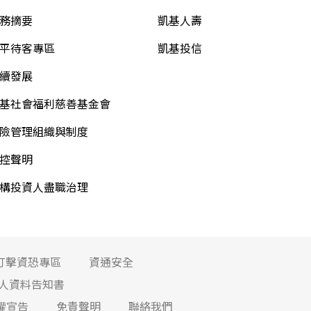
務摘要
凱基人壽
平待客專區
凱基投信
續發展
基社會福利慈善基金會
險管理組織與制度
控聲明
構投資人盡職治理
打擊資恐專區
資通安全
人資料告知書
權宣告
免責聲明
聯絡我們