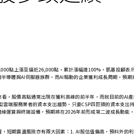
,000點上漲至逼近26,000點，累計漲幅達100%，凱基投
半導體與AI伺服器族群，而AI驅動的企業獲利成長周期，預期
來看，股價高點通常出現在獲利高峰的前半年，而就目前的AI
大型雲端服務業者的資本支出趨勢，只要CSP四巨頭的資本支出
邊緣運算與終端設備，預期將在2026年前形成第二波成長動能
，短期震盪風險亦有兩大因素：1.
AI
股估值偏高，預料外的利