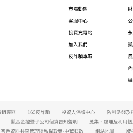
市場動態
財
客服中心
公
投資充電站
永
加入我們
凱
反詐騙專區
風
內
機
行銷專區
165反詐騙
投資人保護中心
防制洗錢及
凱基金控暨子公司個資告知聲明
蒐集、處理及利用個
客戶資料共享管理隱私權政策-中華郵政
網站地圖
版