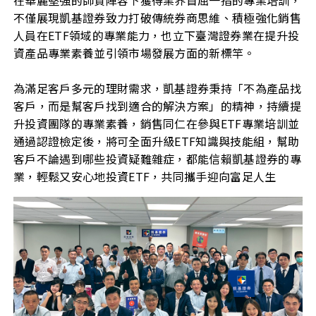
在華麗堅強的師資陣容下獲得業界首屈一指的專業培訓，
不僅展現凱基證券致力打破傳統券商思維、積極強化銷售
人員在ETF領域的專業能力，也立下臺灣證券業在提升投
資產品專業素養並引領市場發展方面的新標竿。
為滿足客戶多元的理財需求，凱基證券秉持「不為產品找
客戶，而是幫客戶找到適合的解決方案」的精神，持續提
升投資團隊的專業素養，銷售同仁在參與ETF專業培訓並
通過認證檢定後，將可全面升級ETF知識與技能組，幫助
客戶不論遇到哪些投資疑難雜症，都能信賴凱基證券的專
業，輕鬆又安心地投資ETF，共同攜手迎向富足人生