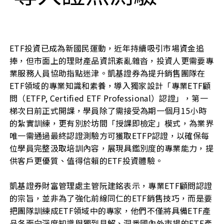
ETF投資已成為新國民運動，近年持續吸引市場資金追
捧，但市面上的理財產品資訊紊亂雜沓，投資人更需要專
業服務人員協助指點迷津。凱基證券為提升銷售團隊在
ETF領域的專業知識和素養，導入獨家設計「專業ETF顧
問（ETFP, Certified ETF Professional）認證」，第一
梯次日前正式開課，學員除了需接受為期一個月15小時
的紮實訓練，更有別於坊間「授課即檢定」模式，為業界
唯一需通過最終認證測驗方可獲取ETFP認證，以確保每
位學員完整汲取培訓內容，展現具鑑別度的專業能力，提
供客戶更優質、值得信賴的ETF投資體驗。
凱基證券財富管理處主管阮建銘表示，專業ETF顧問認證
的宗旨，並非為了強化前線同仁的ETF銷售技巧，而是要
把團隊訓練成ETF領域中的專家，他們不僅將具備ETF產
品各面向深度知識與獨到見解、洞悉國內外市場的ETF產