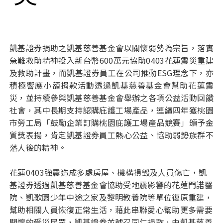
凱基證券捐助之凱基慈善基金會以關懷弱勢為宗旨，落實
急難救助精神投入新台幣600萬元協助0403花蓮震災重建
及救助計畫，而凱基證券員工在公司推動ESG理念下，亦
積極響應小額捐款活動透過凱基慈善基金會幫助花蓮震
災，並持續參與凱基慈善基金會舉辦之各項公益活動回饋
社會，其中長期支持認購庇護工場產品，連續四年獲桃園
市勞工局「鼓勵企業訂購桃園庇護工場產品競賽」頒予金
質獎表揚，肯定凱基證券員工熱心公益、協助弱勢族群不
落人後的精神。
花蓮0403強震造成多處房屋、機構損毀及人員傷亡，凱
基證券透過凱基慈善基金會協助受地震影響的花蓮門諾醫
院、凱歌園少年中途之家及黎明教養院等單位復原重建，
幫助相關人員恢復正常生活，藉此串聯愛心幫助更多需要
關懷的受災民眾，凱基證券並號召同仁捐款，由凱基慈善