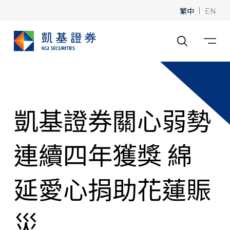
繁中
|
EN
凱基證券關心弱勢
連續四年獲獎 綿
延愛心捐助花蓮賑
災