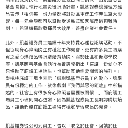
基金會協助執行地震災後捐助計畫，凱基證券總經理方維
昌表示「相信每一份力量都將對災區重建工作產生巨大影
響，每一元金額都可以幫助受災民眾和家屬度過艱難時
刻。」希望讓捐款發揮最大效用，善盡企業社會責任。
此外，凱基證券員工連續十年支持愛心麵包認購活動，不
但協助身心障礙院生有穩定工作機會，更有許多員工將購
買之愛心烘焙品轉捐贈給育幼院、弱勢社區和偏鄉學校
等，凱基慈善基金會執行長曾錦隆指出「這讓一份愛心不
只協助了庇護工場院生，也幫助其他需要關懷的族群。」
樂桃桃庇護工場也表示「感謝凱基證券員工的愛心，讓學
員有份穩定的工作，就像戲劇『我們與惡的距離』中所描
述的，社會上有很多身心障礙者需要被關懷。」而庇護工
場員工小玟則開心道謝，因為凱基證券員工長期認購烘焙
品，讓他們能在庇護工場得有穩定學習成長的機會。
凱基證券從公司到員工，皆以「取之於社會，回饋於社