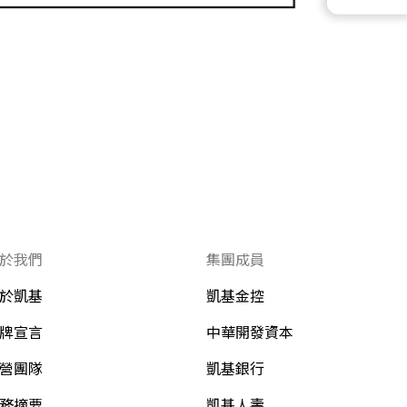
於我們
集團成員
於凱基
凱基金控
牌宣言
中華開發資本
營團隊
凱基銀行
務摘要
凱基人壽