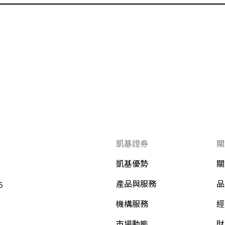
凱基證券
關
凱基優勢
關
產品與服務
品
5
機構服務
經
市場動態
財