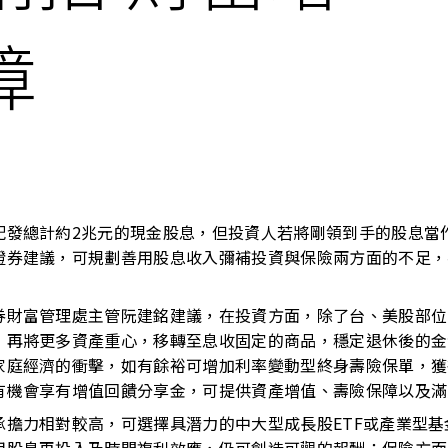
障
配發總計約2兆元的現金股息，但投資人若將剛領到手的股息當
證券建議，可規劃善用股息收入彌補投資與保險兩方面的不足，
券財富管理處主管阮建銘建議，在投資方面，除了台、美股部位
，再將更多資產重心，移轉至息收固定的商品，穩定退休後的金
家庭經濟的衝擊，如有餘裕可增加利率變動型終身壽險保單，獲
有機會享有增值回饋分享金，可提供資產增值、壽險保障以及滿
承擔力相對較高，可選擇具潛力的中大型成長股ETF或產業型