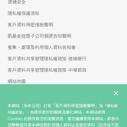
資通安全
隱私權保護須知
客戶資料保密措施聲明
凱基金控暨子公司個資告知聲明
蒐集、處理及利用個人資料告知書
客戶資料共享管理隱私權政策-連線銀行
客戶資料共享管理隱私權政策-中華郵政
網站地圖
版權宣告
免責聲明
本網站（及本公司）訂有
「客戶資料保密措施聲明」
及
「隱私權
，為提供更好的服務及優化網站，本網站使用
保護政策」
聯絡我們
Cookies 記錄存取您的瀏覽訊息。當您繼續使用本網站，即表示
您暸解並同意本網站對於您個人資料以及其他資料（包含但不限
反詐騙專區