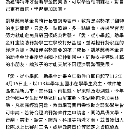
為獲得特殊才藝助學金的幫助，可以學習相關課程，對自
己更有自信，學習更加認真。
凱基慈善基金會執行長曾錦隆表示，教育是弱勢孩子翻轉
的重要關鍵，只要多一點照顧、多一點機會，透過學習與
努力就能避免貧窮困頓成為世襲。「愛，從小學起」助學
金計畫協助弱勢學生在學校打好基礎，並減輕弱勢家庭的
經濟負擔。為陪伴弱勢需要的孩子成長，凱基慈善基金會
的助學金計畫逐步由國小延伸到國中，同時支持特殊才藝
的小朋友，讓孩子的才能天賦不因經濟弱勢而受限。
「愛，從小學起」助學金計畫今年徵件自即日起至113年
4月15日止，以113年學年度國小在學學生為主，徵件地
區包括新北市、雲林縣、南投縣、屏東縣及澎湖縣，今年
延伸國中學生助學地區則由屏東縣、澎湖縣再增加雲林
縣，凡家庭經濟困難，教育學習費用需協助之弱勢學生皆
可申請。若符合經濟弱勢條件之申請者，同時具備文學、
音樂、美術、語言、體育、科技等特殊才藝，並曾獲個人
校際以上比賽前三名，或經政府單位等鑑定之資賦優異