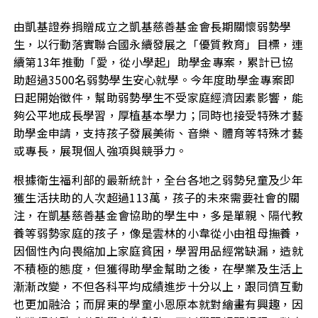
由凱基證券捐贈成立之凱基慈善基金會長期關懷弱勢學
生，以行動落實聯合國永續發展之「優質教育」目標，連
續第13年推動「愛，從小學起」助學金專案，累計已協
助超過3500名弱勢學生安心就學。今年度助學金專案即
日起開始徵件，幫助弱勢學生不受家庭經濟因素影響，能
夠公平地成長學習，厚植基本學力；同時也接受特殊才藝
助學金申請，支持孩子發展美術、音樂、體育等特殊才藝
或專長，展現個人強項與競爭力。
根據衛生福利部的最新統計，全台各地之弱勢兒童及少年
獲生活扶助的人次超過113萬，孩子的未來需要社會的關
注，在凱基慈善基金會協助的學生中，多是單親、隔代教
養等弱勢家庭的孩子，像是雲林的小韋從小由祖母撫養，
因個性內向畏縮加上家庭貧困，學習用品經常缺漏，造就
不積極的態度，但獲得助學金幫助之後，在學業及生活上
漸漸改變，不但各科平均成績進步十分以上，跟同儕互動
也更加融洽；而屏東的學童小恩原本就對繪畫有興趣，因