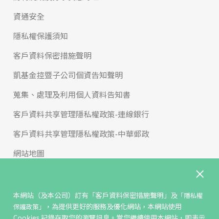
資通安全
隱私權保護須知
客戶資料保密措施聲明
凱基金控暨子公司個資告知聲明
蒐集、處理及利用個人資料告知書
客戶資料共享管理隱私權政策-連線銀行
客戶資料共享管理隱私權政策-中華郵政
網站地圖
版權宣告
免責聲明
本網站（及本公司）訂有
「客戶資料保密措施聲明」
及
「隱私權
，為提供更好的服務及優化網站，本網站使用
保護政策」
聯絡我們
Cookies 記錄存取您的瀏覽訊息。當您繼續使用本網站，即表示