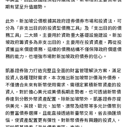
期有望呈升值趨勢。
此外，新加坡公債根據其政府證券債券市場和投資法，可
分為「非支出目的的投資型債務工具」及「支出目的的債
務工具」二大類，主要用於資助重大基礎設施建設。新加
坡政府籌資多為非支出目的，主要用在投資資產，再從投
資獲益來償還債務，這樣的債務結構不僅保障政府償還債
務的能力，也增強市場對新加坡政府債券的信心。
凱基證券致力打造完整且全面的財富管理解決方案，滿足
投資人各種理財需求，本次推出新加坡幣計價海外債券，
不僅適合未來有新幣使用需求、需穩定累積新幣資產的投
資人，對於擔心美元或美債長期走勢者，也可透過新幣債
券達到分散外幣資產配置。除新加坡幣外，凱基證券亦提
供美元、英鎊、歐元、加幣、澳幣及紐幣等多元計價幣別
的豐富債券選擇，且能直接透過新臺幣交易，省去換匯煩
惱，使資產配置更有彈性。對新幣債券有興趣的投資人，