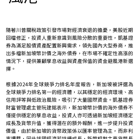
隨著川普關稅政策引發市場對經濟衰退的擔憂，美股近期
回檔修正，投資人重新意識到風險分散的重要性，凱基證
券為滿足股債資產配置新興需求，領先國內大型券商，推
出多檔新加坡幣計價之海外債券，在市場不確定性高漲的
情況下，提供兼顧孳息收益與資產保值的資金避風港新選
擇。
根據
2024
年全球競爭力排名年度報告，新加坡被評選為
全球競爭力排名第一的經濟體，以其穩定的經濟環境、高
信用評等與低政治風險，吸引了大量國際資金。凱基證券
財富管理處主管阮建銘表示，新加坡幣計價的海外債券不
僅提供穩定的孳息收益，投資人亦可透過新加坡經濟穩定
成長及貨幣升值，獲得潛在的額外報酬，進一步提升投資
價值，由於新加坡的貨幣政策係以匯率管理為主，而非利
率調整，因此該國經濟若持續成長，新幣相對主要貨幣長