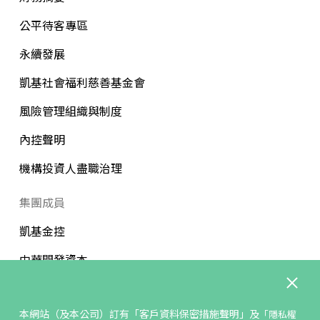
公平待客專區
永續發展
凱基社會福利慈善基金會
風險管理組織與制度
內控聲明
機構投資人盡職治理
集團成員
凱基金控
中華開發資本
凱基銀行
本網站（及本公司）訂有
「客戶資料保密措施聲明」
及
「隱私權
凱基人壽