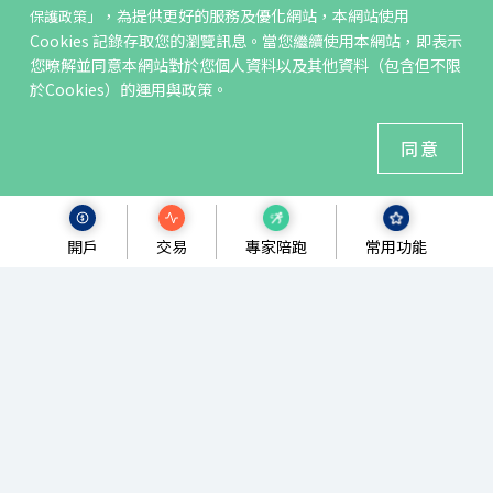
，為提供更好的服務及優化網站，本網站使用
保護政策」
凱基投信
Cookies 記錄存取您的瀏覽訊息。當您繼續使用本網站，即表示
您暸解並同意本網站對於您個人資料以及其他資料（包含但不限
於Cookies）的運用與政策。
同意
服務據點
金融友善服務專區
共同行銷專區
開戶
交易
專家陪跑
常用功能
165反詐騙
投資人保護中心
防制洗錢及打擊資恐專區
資通安全
隱私權保護須知