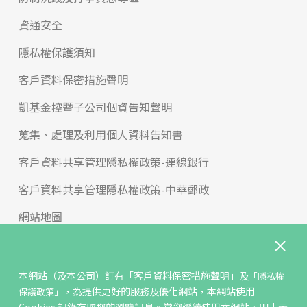
資通安全
隱私權保護須知
客戶資料保密措施聲明
凱基金控暨子公司個資告知聲明
蒐集、處理及利用個人資料告知書
客戶資料共享管理隱私權政策-連線銀行
客戶資料共享管理隱私權政策-中華郵政
網站地圖
版權宣告
免責聲明
本網站（及本公司）訂有
「客戶資料保密措施聲明」
及
「隱私權
，為提供更好的服務及優化網站，本網站使用
保護政策」
聯絡我們
Cookies 記錄存取您的瀏覽訊息。當您繼續使用本網站，即表示