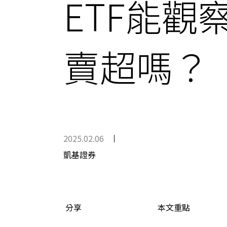
ETF能觀
賣超嗎？
2025.02.06
凱基證券
分享
本文重點