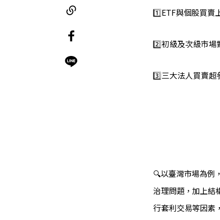
1️⃣
ETF與個股買賣
2️⃣
初級及次級市場對
3️⃣
三大法人買賣超
🔍以臺灣市場為例
治理問題，加上結
行套利交易等因素