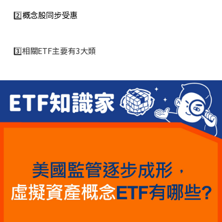
2️⃣
概念股同步受惠
3️⃣相關ETF主要有3大類