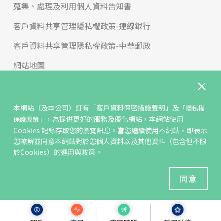
蒐集、處理及利用個人資料告知書
客戶資料共享管理隱私權政策-連線銀行
客戶資料共享管理隱私權政策-中華郵政
網站地圖
版權宣告
免責聲明
本網站（及本公司）訂有
「客戶資料保密措施聲明」
及
「隱私權
，為提供更好的服務及優化網站，本網站使用
保護政策」
聯絡我們
Cookies 記錄存取您的瀏覽訊息。當您繼續使用本網站，即表示
您暸解並同意本網站對於您個人資料以及其他資料（包含但不限
反詐騙專區
於Cookies）的運用與政策。
© KGIS Securities 2021版權所有
同意
建議瀏覽器 Edge、Chrome、Safari、Firefox 以上最新版本