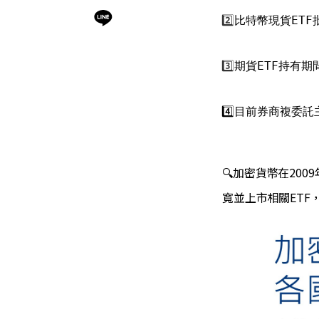
2️⃣
比特幣現貨ETF
3️⃣
期貨ETF持有
4️⃣目前券商複委
🔍加密貨幣在2
寬並上市相關ETF