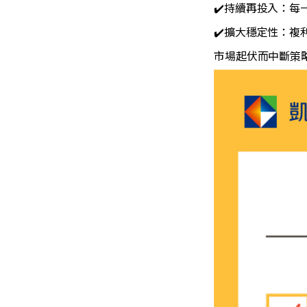
✔️持續再投入：
✔️擴大穩定性：
市場起伏而中斷策