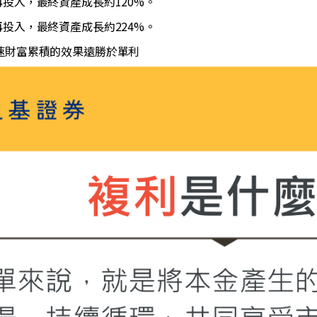
投入，最終資產成長約120%。
投入，最終資產成長約224%。
速財富累積的效果遠勝於單利