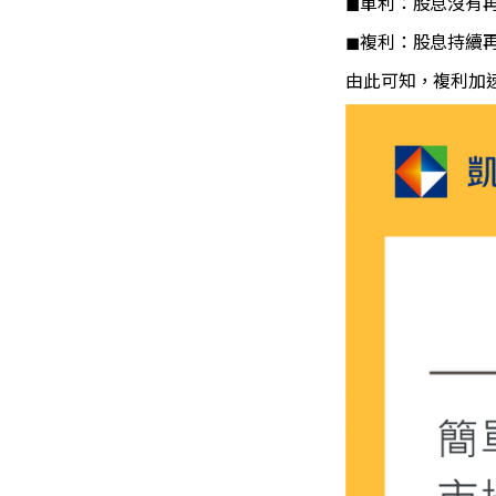
◼單利：股息沒有再
◼
複利：股息持續再
由此可知，複利加