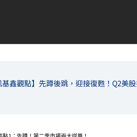
凱基鑫觀點】先蹲後跳，迎接復甦！Q2美股
！
亮點1：先蹲！第二季市場兩大逆風！