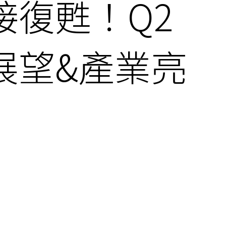
接復甦！Q2
展望&產業亮