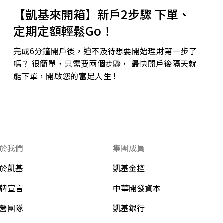
【凱基來開箱】新戶2步驟 下單、
定期定額輕鬆Go！
完成6分鐘開戶後，迫不及待想要開始理財第一步了
嗎？ 很簡單，只需要兩個步驟， 最快開戶後隔天就
能下單，開啟您的富足人生！
於我們
集團成員
於凱基
凱基金控
牌宣言
中華開發資本
營團隊
凱基銀行