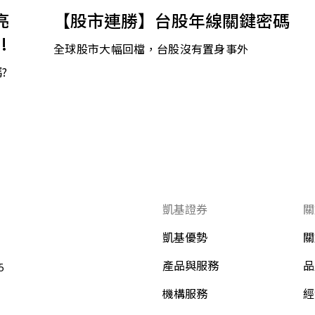
亮
【股市連勝】台股年線關鍵密碼
!
全球股市大幅回檔，台股沒有置身事外
?
凱基證券
關
凱基優勢
關
產品與服務
品
5
機構服務
經