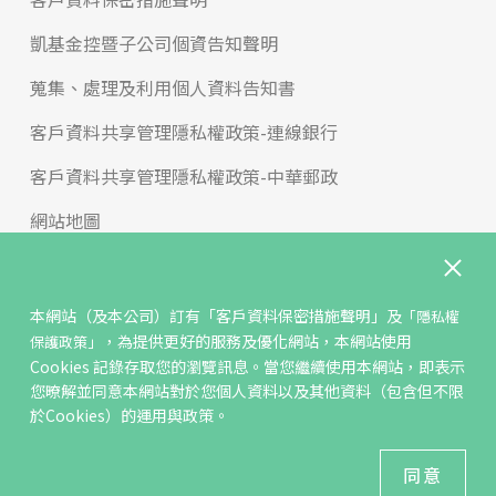
凱基金控暨子公司個資告知聲明
蒐集、處理及利用個人資料告知書
客戶資料共享管理隱私權政策-連線銀行
客戶資料共享管理隱私權政策-中華郵政
網站地圖
版權宣告
免責聲明
本網站（及本公司）訂有
「客戶資料保密措施聲明」
及
「隱私權
，為提供更好的服務及優化網站，本網站使用
保護政策」
聯絡我們
Cookies 記錄存取您的瀏覽訊息。當您繼續使用本網站，即表示
您暸解並同意本網站對於您個人資料以及其他資料（包含但不限
反詐騙專區
於Cookies）的運用與政策。
© KGIS Securities 2021版權所有
同意
建議瀏覽器 Edge、Chrome、Safari、Firefox 以上最新版本