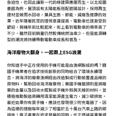
急迫性，也因此讓新一代的綠建築應運而生。以北投圖
書館為例，屋頂設有太陽能板搭配遮陽設計，採用再生
建材並做雨水回收，兼具生態、節能、減廢及健康的效
果。近年隨著民眾的環保意識提高，電動車也逐漸受到
歡迎，與幾年前比較起來，街上看到電動車的頻率高了
不少，雖然目前銷量仍然較傳統燃油車少，但是能源轉
型的潮流將持續帶動電動車成長和普及。
海洋廢物大翻身，一起跟上ESG浪潮
你知道手中正在使用的手機可能是由漁網製成的嗎？韓
國手機業者在追求技術創新的同時結合了環境永續理
念，將海洋的廢棄漁網經由改造製成行動裝置產品線的
原物料，幫助回收海洋廢棄物；美國手機龍頭則是將廢
棄的金屬以及回收水瓶製成手機外殼與天線的材料，並
積極推動製造商轉用清潔能源產生電力，減少碳排放。
最近如果你有買手機，應該也發現很少附充電器了，因
為這樣的措施每年減少了相當於五十萬台汽車上路的碳
排放！電子產業在追求發展的同時，也正透過其重量級