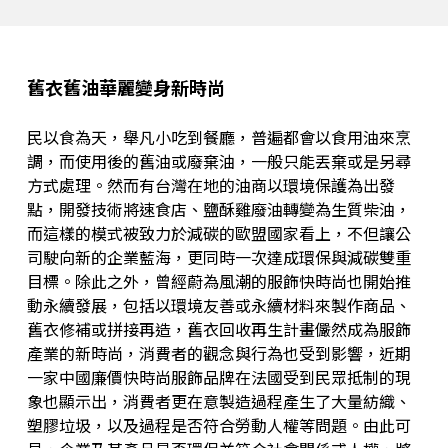
舊衣舊油華麗變身新時尚
民以食為天，舉凡小吃到餐廳，普遍都會以食用油來烹
調，而使用後的舊油或廢棄油，一般只能丟棄或是另尋
方式處理。然而有台灣在地的油商以環境保護為出發
點，開發技術將速食店、鹽酥雞廢油轉變為生質柴油，
而這樣的模式被致力於減碳的歐盟國家看上，不但讓公
司駛向新的企業藍海，更同時一次達成環保與減碳雙重
目標。除此之外，曾經蔚為風潮的服飾快時尚也開始推
動永續發展，包括以環境友善或永續材料來製作商品、
舊衣修補或拼接再造，舊衣回收再生計畫儼然成為服飾
產業的新時尚，消費者的觀念與行為也受到影響，近期
一家中國廉價快時尚服飾品牌在法國受到民眾抵制的現
象也顯示出，消費者更在意製造過程產生了大量紡織、
塑膠垃圾，以及過程是否符合勞動人權等問題。由此可