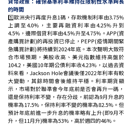
貨幣政策：確保基準利率維持在限制性水準夠長
的時間
1️⃣
歐洲央行再度升息1碼，存款機制利率由3.75%
上調至4.0%，主要再融資利率由4.25%升到
4.5%，邊際借貸利率由4.5%升至4.75%。APP(資
產購買計劃)的再投資已停止，PEPP(疫情期間緊
急購買計劃)將持續到2024年底。本次聲明大致符
合市場預期，美股收高、美元指數維持高盤於
104.2，美國10年期公債利率收4.23%，以過去資
料來看，Jackson Hole會議後僅2022年利率有較
大變動，其餘時間會後維持平穩。利率期貨顯
示，市場對於聯準會今年底前是否會再升一碼，
還是保持利率不變，存在分歧，前認為9月升息的
機率為17.5%，保持利率不變的機率為82.5%。但
預計年底前進一步升息的機率略有上升(即9月不
升，但11月升)機率為53%，高於週四的46%。