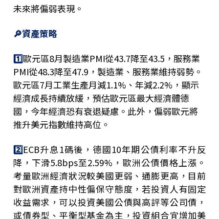
未來將偏弱表現。
🔎資產策略
1️⃣
歐元區8月製造業PMI從43.7降至43.5，服務業
PMI從48.3降至47.9，製造業、服務業維持弱勢。
歐元區7月工業生產月減1.1%、年減2.2%，顯示
經濟成長持續放緩，預估歐元區最大經濟體德
國，今年經濟恐有衰退疑慮。此外，偏弱歐元將
推升美元指數維持高位。
2️⃣
ECB升息1碼後，德國10年期公債利率不升反
降，下滑5.8bps至2.59%，歐洲公債價格上漲。
考量歐洲經濟狀況較美國更弱、通膨更高，目前
對歐洲資產持中性偏保守態度，若投資人有固定
收益需求，可以投資美國公債與高評等公司債，
或債券型、平衡型基金為主，投資組合宜增加美