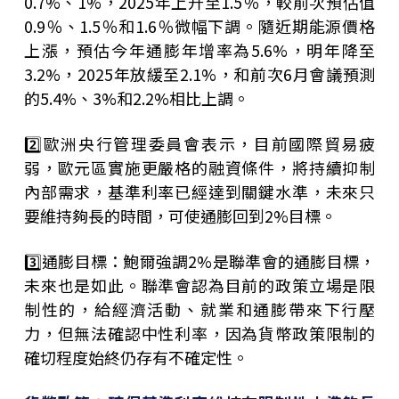
0.7%、1%，2025年上升至1.5％，較前次預估值
0.9％、1.5％和1.6％微幅下調。隨近期能源價格
上漲，預估今年通膨年增率為5.6%，明年降至
3.2%，2025年放緩至2.1%，和前次6月會議預測
的5.4%、3%和2.2%相比上調。
2️⃣
歐洲央行管理委員會表示，目前國際貿易疲
弱，歐元區實施更嚴格的融資條件，將持續抑制
內部需求，基準利率已經達到關鍵水準，未來只
要維持夠長的時間，可使通膨回到2%目標。
3️⃣通膨目標：鮑爾強調2%是聯準會的通膨目標，
未來也是如此。聯準會認為目前的政策立場是限
制性的，給經濟活動、就業和通膨帶來下行壓
力，但無法確認中性利率，因為貨幣政策限制的
確切程度始終仍存有不確定性。