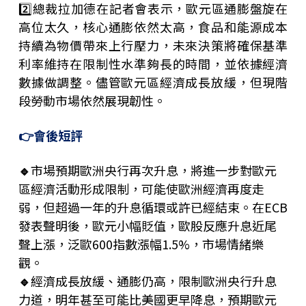
2️⃣
總裁拉加德在記者會表示，歐元區通膨盤旋在
高位太久，核心通膨依然太高，食品和能源成本
持續為物價帶來上行壓力，未來決策將確保基準
利率維持在限制性水準夠長的時間，並依據經濟
數據做調整。儘管歐元區經濟成長放緩，但現階
段勞動市場依然展現韌性。
👉
會後短評
🔹
市場預期歐洲央行再次升息，將進一步對歐元
區經濟活動形成限制，可能使歐洲經濟再度走
弱，但超過一年的升息循環或許已經結束。在ECB
發表聲明後，歐元小幅貶值，歐股反應升息近尾
聲上漲，泛歐600指數漲幅1.5%，市場情緒樂
觀。
🔹
經濟成長放緩、通膨仍高，限制歐洲央行升息
力道，明年甚至可能比美國更早降息，預期歐元