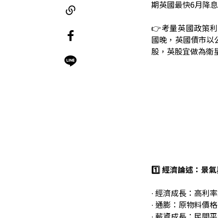
期英國最快6月降
👉考量英國政策
國晚，英國債市以
股，英股宜做為衛
1️⃣ 經濟論述：
∙ 經濟成長：高
∙ 通膨：原物料
∙ 薪資成長：民