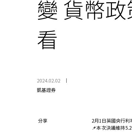
變 貨幣
看
2024.02.02
凱基證券
分享
2月1日英國央行利
📌本次決議維持5