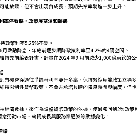
就業可能放緩，但不會出現負成長，預期失業率將進一步上升。
維持利率停看聽，政策展望溫和轉鴿
維持政策利率5.25%不變。
年6月啟動降息，年底前逐步調降政策利率至4.2%約4碼空間。
維持先前縮表計畫，計畫在2024 年9 月前減少1,000億英鎊的
話
中提到有機會從過往爭論著利率要升多高、保持緊縮貨幣政策立場
內仍維持限制性貨幣政策，不會去承諾具體的降息時間與幅度，但
續檢視經濟數據，來作為調整貨幣政策的依據，使通膨回到2%政策
留意勞動市場、薪資成長與服務業通膨等數據變化。
建議