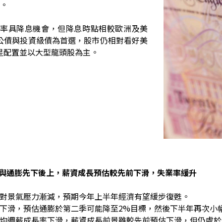
息。
利率具降息機會，但降息時點相較歐洲及美
公債與投資級債為首選，股市仍相對看好美
星配置並以大型龍頭股為主。
景氣與通膨先下後上，薪資成長預估較先前下滑，失業率緩升
利率對景氣壓力漸減，預期今年上半年經濟有望緩步復甦。
價格下滑，預估通膨於第二季可能降至2%目標，然後下半年再次小
間平均週薪成長率下滑，薪資成長前景雖較先前預估下滑，但仍處