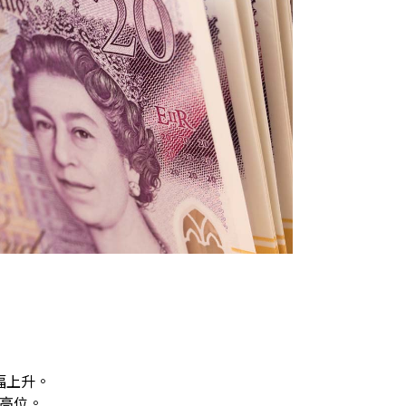
幅上升。
於高位。