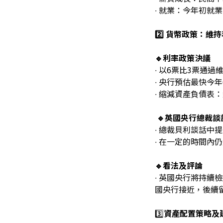
∙ 就業：今年初
2️⃣ 貨幣政策：
🔹利率政策決議
∙ 以6票比3票通過
∙ 央行預估最快今
∙ 縮減資產負債表：
🔹英國央行總裁談
∙ 總裁貝利談話
∙ 在一定的時間
🔹看法及評論
∙ 英國央行將持
國央行接近，後續
3️⃣
資產配置策略及