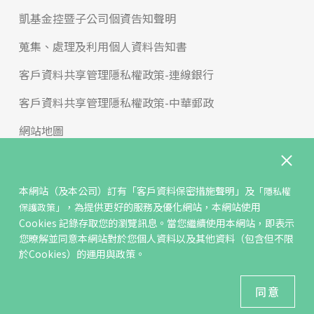
凱基金控暨子公司個資告知聲明
蒐集、處理及利用個人資料告知書
客戶資料共享管理隱私權政策-連線銀行
客戶資料共享管理隱私權政策-中華郵政
網站地圖
版權宣告
免責聲明
本網站（及本公司）訂有
「客戶資料保密措施聲明」
及
「隱私權
，為提供更好的服務及優化網站，本網站使用
保護政策」
聯絡我們
Cookies 記錄存取您的瀏覽訊息。當您繼續使用本網站，即表示
您暸解並同意本網站對於您個人資料以及其他資料（包含但不限
反詐騙專區
於Cookies）的運用與政策。
© KGIS Securities 2021版權所有
同意
建議瀏覽器 Edge、Chrome、Safari、Firefox 以上最新版本