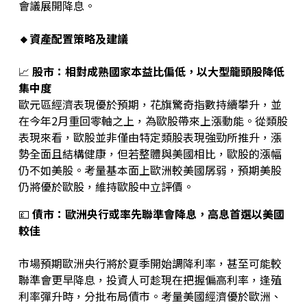
會議展開降息。
🔸資產配置策略及建議
📈
股市：相對成熟國家本益比偏低，以大型龍頭股降低
集中度
歐元區經濟表現優於預期，花旗驚奇指數持續攀升，並
在今年2月重回零軸之上，為歐股帶來上漲動能。從類股
表現來看，歐股並非僅由特定類股表現強勁所推升，漲
勢全面且結構健康，但若整體與美國相比，歐股的漲幅
仍不如美股。考量基本面上歐洲較美國孱弱，預期美股
仍將優於歐股，維持歐股中立評價。
💷
債市：歐洲央行或率先聯準會降息，高息首選以美國
較佳
市場預期歐洲央行將於夏季開始調降利率，甚至可能較
聯準會更早降息，投資人可趁現在把握偏高利率，逢殖
利率彈升時，分批布局債市。考量美國經濟優於歐洲、