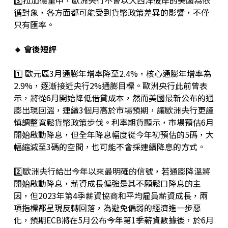
3️⃣拉加德重申，歐洲央行不會以大西洋彼岸的美國為依
循對象，各方面都可能受到貨幣政策差異的影響，不僅
只有匯率。
🔸 會後短評
1️⃣ 歐元區3月通膨年增率降至2.4%，核心通膨年增率為
2.9%，逐漸接近央行2%通膨目標。歐洲央行此前曾表
示，將從6月開始降低借貸成本，然而美國最新公布的通
膨出現回溫，連續3個月高於市場預期，讓歐洲央行更謹
慎調整寬鬆貨幣政策步伐。利率期貨顯示，市場預估6月
開始啟動降息，但全年降息幅度從今年初預估的5碼，大
幅縮減至3碼的空間，也可能不會採連續降息的方式。
2️⃣歐洲央行給出今年以來最明確的信號，若通膨降溫將
開始啟動降息，薪資成長偏強是其不願鬆口降息的主
因，但2023年第4季薪資協商和平均雇員薪資成長，兩
項指標都呈現反轉回落，為避免偏弱的經濟進一步惡
化，預期ECB將在5月公布今年第1季薪資數據後，於6月