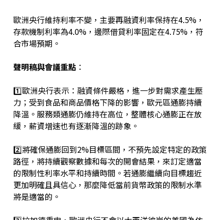
歐洲央行維持利率不變，主要再融資利率保持在4.5%，
存款機制利率為4.0%，邊際借貸利率固定在4.75%，符
合市場預期。
聲明稿與會議重點
：
1️⃣歐洲央行表示：融資條件嚴格，進一步對需求產生壓
力；受到食品和商品價格下降的影響，歐元區通膨持續
降溫。服務類通膨仍維持在高位，整體核心通膨正在放
緩，薪資增速也有逐漸降溫的跡象。
2️⃣將確保通膨回到2%目標區間，不預先設定特定的政策
路徑，將持續觀察數據和每次的開會結果，來訂定適當
的限制性利率水平和持續時間。若通膨繼續向目標趨近
更加明確且具信心，那麼降低當前貨幣政策的限制水準
將是適當的。