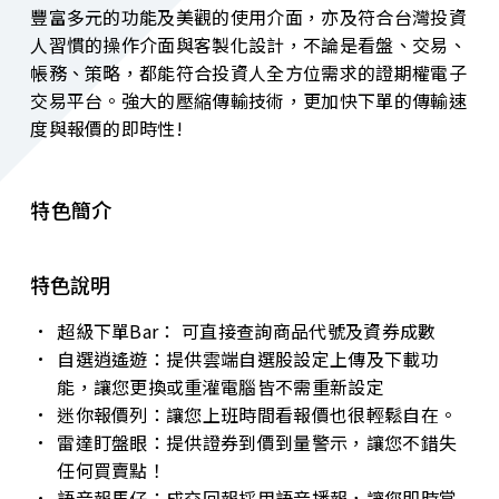
豐富多元的功能及美觀的使用介面，亦及符合台灣投資
人習慣的操作介面與客製化設計，不論是看盤、交易、
帳務、策略，都能符合投資人全方位需求的證期權電子
交易平台。強大的壓縮傳輸技術，更加快下單的傳輸速
度與報價的即時性!
特色簡介
特色說明
超級下單Bar： 可直接查詢商品代號及資券成數
自選逍遙遊：提供雲端自選股設定上傳及下載功
能，讓您更換或重灌電腦皆不需重新設定
迷你報價列：讓您上班時間看報價也很輕鬆自在。
雷達盯盤眼：提供證券到價到量警示，讓您不錯失
任何買賣點！
語音報馬仔：成交回報採用語音播報，讓您即時掌