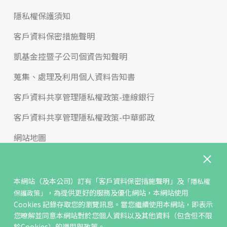
隱私權保護須知
客戶資料保密措施聲明
凱基金控暨子公司個資告知聲明
蒐集、處理及利用個人資料告知書
客戶資料共享管理隱私權政策-連線銀行
客戶資料共享管理隱私權政策-中華郵政
網站地圖
版權宣告
免責聲明
本網站（及本公司）訂有
「客戶資料保密措施聲明」
及
「隱私權
，為提供更好的服務及優化網站，本網站使用
保護政策」
聯絡我們
Cookies 記錄存取您的瀏覽訊息。當您繼續使用本網站，即表示
您暸解並同意本網站對於您個人資料以及其他資料（包含但不限
反詐騙專區
於Cookies）的運用與政策。