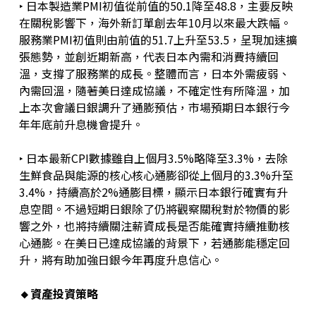
‣ 日本製造業PMI初值從前值的50.1降至48.8，主要反映
在關稅影響下，海外新訂單創去年10月以來最大跌幅。
服務業PMI初值則由前值的51.7上升至53.5，呈現加速擴
張態勢，並創近期新高，代表日本內需和消費持續回
溫，支撐了服務業的成長。整體而言，日本外需疲弱、
內需回溫，隨著美日達成協議，不確定性有所降溫，加
上本次會議日銀調升了通膨預估，市場預期日本銀行今
年年底前升息機會提升。
‣ 日本最新CPI數據雖自上個月3.5%略降至3.3%，去除
生鮮食品與能源的核心核心通膨卻從上個月的3.3%升至
3.4%，持續高於2%通膨目標，顯示日本銀行確實有升
息空間。不過短期日銀除了仍將觀察關稅對於物價的影
響之外，也將持續關注薪資成長是否能確實持續推動核
心通膨。在美日已達成協議的背景下，若通膨能穩定回
升，將有助加強日銀今年再度升息信心。
🔸資產投資策略