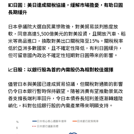
💴日圓
：美日達成關稅協議，緩解市場擔憂，有助日圓
長期緩升
日本參議院大選自民黨慘敗後，對美貿易談判態度放
軟，同意高達5,500億美元的對美投資，且開放汽車、稻
米等商品進口，換取對美出口關稅降至15%。關稅稅率
低於亞洲多數國家，且不確定性降低，有利日圓緩升，
但可留意國內政治不確定性短期對日圓帶來的影響。
📈
日股
：以銀行股為首的內需股仍為相對較佳選擇
儘管日本與美國已達成貿易協議，但關稅對通膨的影響
仍令日本銀行暫時保持觀望。隨著消費有望推動景氣改
善支撐長端利率回升，令日本債券長短利差逐漸轉趨陡
峭化，料對包括銀行股的內需產業帶來明顯支持。