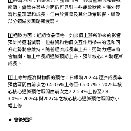
2️⃣經濟方面：日銀表示，整體而言，經濟呈現溫和復甦
態勢，儘管在某些方面仍可見到一些疲軟狀態。海外經
濟也呈現溫和成長，但由於貿易及其他政策影響，導致
部分領域表現略顯疲弱。
3️⃣通膨方面：近期食品價格，如米價上漲所帶來的影響
預計將逐漸減弱，但薪資和物價交互作用帶來的溫和回
升走勢將會維持。隨著經濟成長率上升，勞動力短缺將
會加劇，加上中長期通膨預期上升，預計核心CPI將逐漸
成長。
4️⃣上修對經濟與物價的預估：日銀將2025年經濟成長率
預估區間由前次之0.4-0.6%上修至0.5-0.7%，2025年核
心核心通膨預估區間由前次之2.2-2.4%上修至2.8-
3.0%。2026年與2027年之核心核心通膨預估區間亦小
幅上修。
🔸 會後短評