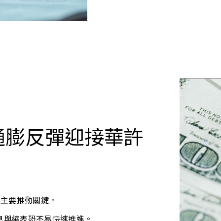
通膨反彈迎接華許
為主要推動關鍵。
息與縮表恐不易快速推進。