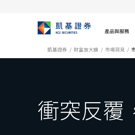
產品與服務
凱基證券
財富放大鏡
市場洞見
衝突反覆