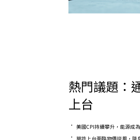
熱門議題：
上台
美國CPI持續攀升，能源成
華許上台面臨物價逆風，降