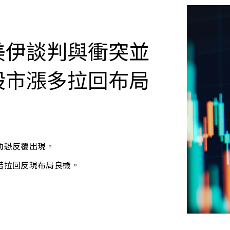
美伊談判與衝突並
股市漲多拉回布局
動恐反覆出現。
若拉回反現布局良機。