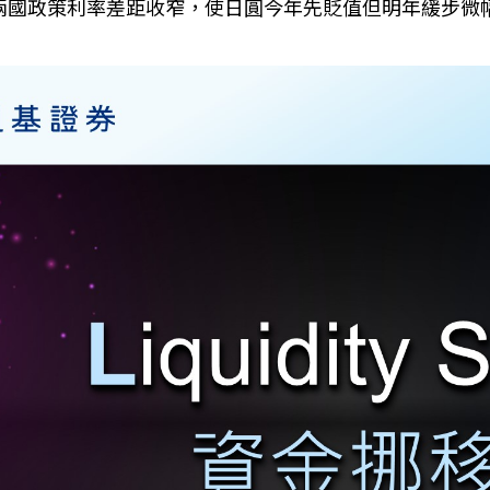
兩國政策利率差距收窄，使日圓今年先貶值但明年緩步微