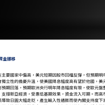
ft 資金挪移
在主要國家中偏高，美元短期因股市回檔反彈，但預期明
會獨立性的擔憂升溫，使美國降息幅度高有望於他國，美
膨預期回落，預期歐洲央行明年降息幅度有限，使歐元盤
，支撐新亞經濟，受惠低基期效果，資金流入可期。而高
派導致日圓大幅走貶，產生輸入性通膨而使內閣支持度下