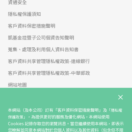
資通安全
隱私權保護須知
客戶資料保密措施聲明
凱基金控暨子公司個資告知聲明
蒐集、處理及利用個人資料告知書
客戶資料共享管理隱私權政策-連線銀行
客戶資料共享管理隱私權政策-中華郵政
網站地圖
版權宣告
免責聲明
本網站（及本公司）訂有
「客戶資料保密措施聲明」
及
「隱私權
，為提供更好的服務及優化網站，本網站使用
保護政策」
聯絡我們
Cookies 記錄存取您的瀏覽訊息。當您繼續使用本網站，即表示
您暸解並同意本網站對於您個人資料以及其他資料（包含但不限
反詐騙專區