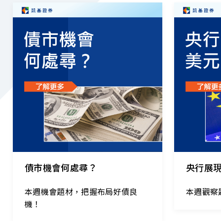
2026.08.04
｜
2026.07.28
債市機會何處尋？
央行展
本週機會題材，把握布局好債良
本週觀察
機！