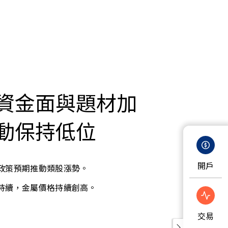
資金面與題材加
動保持低位
開戶
政策預期推動類股漲勢
。
持續，金屬價格持續創高
。
交易