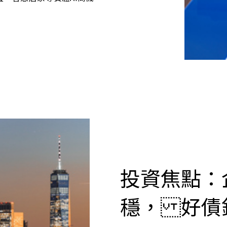
投資焦點：
穩， 好債