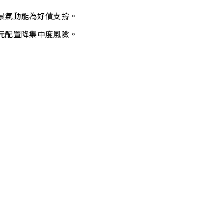
景氣動能為好債支撐
。
元配置降集中度風險。