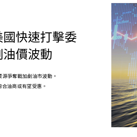
美國快速打擊委
劇油價波動
資源爭奪戰加劇油市波動
。
綜合油商或有望受惠
。