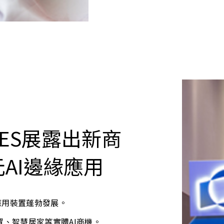
ES展露出新商
AI邊緣應用
緣應用裝置蓬勃發展
。
、智慧居家等實體AI商機
。