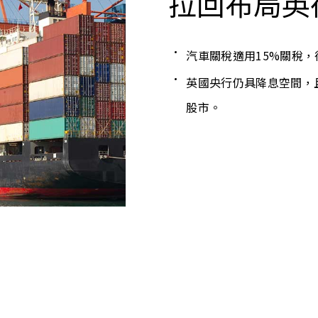
拉回布局英
汽車關稅適用15%關稅
英國央行仍具降息空間，
股市。