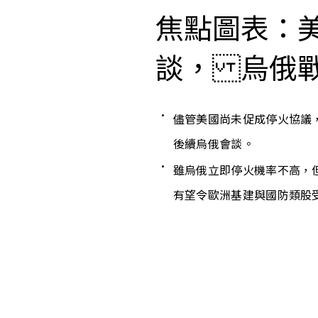
焦點圖表：
談， 烏俄戰
儘管美國尚未促成停火協議
後續烏俄會談。
雖烏俄立即停火機率不高，
有望令歐洲基建與國防類股