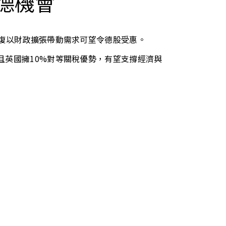
德機會
，復以財政擴張帶動需求可望令德股受惠。
且英國擁10%對等關稅優勢，有望支撐經濟與