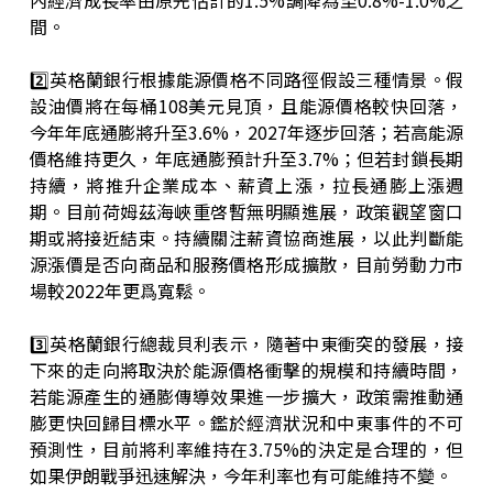
內經濟成長率由原先估計的1.5%調降為至0.8%-1.0%之
間。
2️⃣英格蘭銀行根據能源價格不同路徑假設三種情景。假
設油價將在每桶108美元見頂，且能源價格較快回落，
今年年底通膨將升至3.6%，2027年逐步回落；若高能源
價格維持更久，年底通膨預計升至3.7%；但若封鎖長期
持續，將推升企業成本、薪資上漲，拉長通膨上漲週
期。目前荷姆茲海峽重啓暫無明顯進展，政策觀望窗口
期或將接近結束。持續關注薪資協商進展，以此判斷能
源漲價是否向商品和服務價格形成擴散，目前勞動力市
場較2022年更爲寬鬆。
3️⃣英格蘭銀行總裁貝利表示，隨著中東衝突的發展，接
下來的走向將取決於能源價格衝擊的規模和持續時間，
若能源產生的通膨傳導效果進一步擴大，政策需推動通
膨更快回歸目標水平。鑑於經濟狀況和中東事件的不可
預測性，目前將利率維持在3.75%的決定是合理的，但
如果伊朗戰爭迅速解決，今年利率也有可能維持不變。