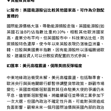
🔹資產投資策略
📈股市：英國能源股佔比較其他國家高，可作為分散配
置標的
國際能源價格大漲，帶動能源類股走強，英國能源股(如
英國石油BP)佔指數比重約10%，相較其他歐洲國家
高，產業分布平均。但英國股市中，科技業佔比低，防
禦類股特色濃厚，使今年以來英股表現仍落後亞洲臺、
韓、日股與美國費半指數，因有能源股所以漲幅勝過歐
股，建議投資人可以分散投資配置的方式參與。
💷匯率：美元高檔震盪，侷限英鎊反彈幅度
中東地緣政治衝突未解，美元高檔震盪，包括聯準會、
歐洲央行與英格蘭銀行都暫停調整貨幣政策，靜觀市場
變化。英國首相斯塔默面對其任命駐美大使的爭議仍未
平息，儘管斯塔默堅稱，將繼續留任並帶領工黨參加下
一次大選，但國內政治不確定性升高，可能對英鎊造成
負面影響，觀察未來一個月國際油價與英國內部的政治