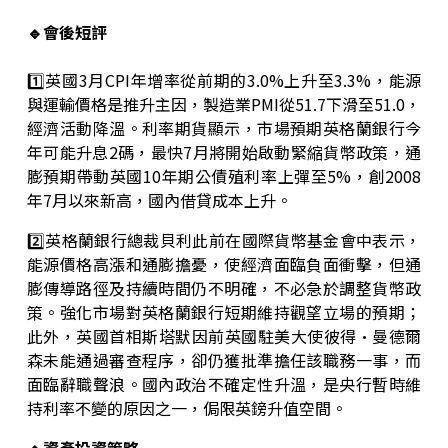
🔹會後短評
1️⃣英國3月CPI年增率從前期的3.0%上升至3.3%，能源
與運輸價格是推升主因，製造業PMI從51.7下滑至51.0，
經濟活動降溫。利率期貨顯示，市場預期英格蘭銀行今
年可能升息2碼，最快7月將開始啟動緊縮貨幣政策，通
膨預期帶動英國10年期公債殖利率上彈至5%，創2008
年7月以來新高，國內借貸成本上升。
2️⃣英格蘭銀行總裁貝利此前在國際貨幣基金會中表示，
能源價格高漲和通膨擔憂，使經濟面臨負面衝擊，但通
膨傳導路徑及持續時間仍不明確，不必急於調整貨幣政
策。強化市場對英格蘭銀行短期維持觀望立場的預期；
此外，英國首相斯塔默因前英國駐美大使彼得·曼德爾
森未能通過審查程序，卻仍獲批準擔任該職務一事，而
面臨辭職聲浪。國內政治不確定性升溫，是央行暫時維
持利率不變的原因之一，侷限英鎊升值空間。