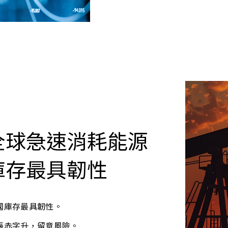
全球急速消耗能源
庫存最具韌性
國庫存最具韌性。
帳赤字升，留意風險。