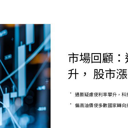
市場回顧：
升， 股市
通膨疑慮使利率攀升，科
偏高油價使多數國家轉向