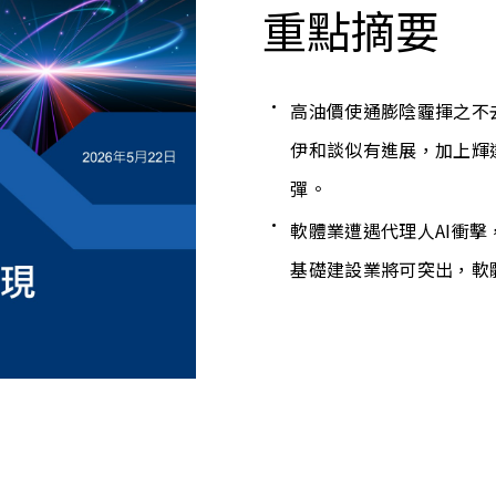
重點摘要
高油價使通膨陰霾揮之不
伊和談似有進展，加上輝
彈。
軟體業遭遇代理人AI衝擊
基礎建設業將可突出，軟