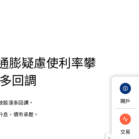
通膨疑慮使利率攀
漲多回調
開戶
技股漲多回調。
升息，債市承壓。
交易