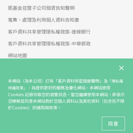
凱基金控暨子公司個資告知聲明
蒐集、處理及利用個人資料告知書
客戶資料共享管理隱私權政策-連線銀行
客戶資料共享管理隱私權政策-中華郵政
網站地圖
版權宣告
免責聲明
本網站（及本公司）訂有
「客戶資料保密措施聲明」
及
「隱私權
，為提供更好的服務及優化網站，本網站使用
保護政策」
聯絡我們
Cookies 記錄存取您的瀏覽訊息。當您繼續使用本網站，即表示
您暸解並同意本網站對於您個人資料以及其他資料（包含但不限
反詐騙專區
於Cookies）的運用與政策。
© KGIS Securities 2021版權所有
同意
建議瀏覽器 Edge、Chrome、Safari、Firefox 以上最新版本