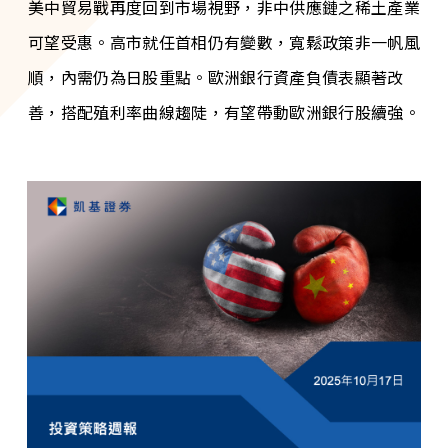
美中貿易戰再度回到市場視野，非中供應鏈之稀土產業
可望受惠。高市就任首相仍有變數，寬鬆政策非一帆風
順，內需仍為日股重點。歐洲銀行資產負債表顯著改
善，搭配殖利率曲線趨陡，有望帶動歐洲銀行股續強。