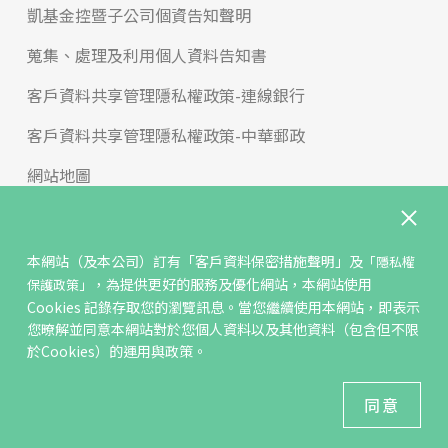
凱基金控暨子公司個資告知聲明
蒐集、處理及利用個人資料告知書
客戶資料共享管理隱私權政策-連線銀行
客戶資料共享管理隱私權政策-中華郵政
網站地圖
版權宣告
免責聲明
本網站（及本公司）訂有
「客戶資料保密措施聲明」
及
「隱私權
，為提供更好的服務及優化網站，本網站使用
保護政策」
聯絡我們
Cookies 記錄存取您的瀏覽訊息。當您繼續使用本網站，即表示
您暸解並同意本網站對於您個人資料以及其他資料（包含但不限
反詐騙專區
於Cookies）的運用與政策。
© KGIS Securities 2021版權所有
同意
建議瀏覽器 Edge、Chrome、Safari、Firefox 以上最新版本