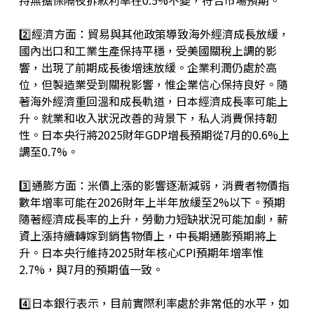
持無擔保隔夜拆款利率在0.5%不變，符合市場預期。
2️⃣經濟方面：貿易與其他政策導致海外經濟成長放緩，
國內出口和工業生產保持平穩，受美國關稅上調的影
響，出現了前期成長後增速放緩。企業利潤仍處於高
位，但製造業受到關稅影響，惟企業信心保持良好。隨
著海外經濟重回溫和成長軌道，日本經濟成長率可能上
升。就業和收入狀況改善的背景下，私人消費保持韌
性。日本央行將2025財年GDP增長預期從7月的0.6%上
調至0.7%。
3️⃣通膨方面：米價上漲的影響逐漸減弱，消費者物價指
數年增率可能在2026財年上半年放緩至2%以下。預期
隨著經濟成長率的上升，勞動力短缺狀況可能加劇，薪
資上漲持續轉嫁到銷售物價上，中長期通膨預期將上
升。日本央行維持2025財年核心CPI預期年增率惟
2.7%，與7月的預期值一致。
4️⃣日本銀行表示，目前實際利率處於非常低的水平，如