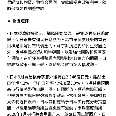
果經濟和物價走勢符合預測，會繼續提高政策利率，隨
時保持彈性調整空間。
🔸 會後短評
‣ 日本經濟數據顯示，通膨開始降溫、薪資成長增速略放
緩，使日銀未有迫切升息壓力。高市早苗就任後的首要
目標是緩解民眾物價壓力，除了對抗通膨和民生紓困之
外，也將重點投資AI和半導體，以及強化國防和經濟安
全保障。在新任首相整頓內閣與制定政策方向期間，日
銀維持政策利率不變，以避免金融市場大幅波動。
‣ 日本9月貿易帳赤字意外維持在2,346億日元，雖然出
口年增4.2%，但進口年率也增加至3.3%。市場普遍預期
高市行情將帶動日股上漲、日圓貶值，短期內將延續，
但美方壓力與日銀強調貨幣政策正常化發展，美國財長
貝森特近日表示，日本首相應給予日本央行充分政策空
間，以穩定通膨預期並避免匯率波動；市場高度預期
2026年1月央行將會重啟升息，並讓日圓止貶回升，日