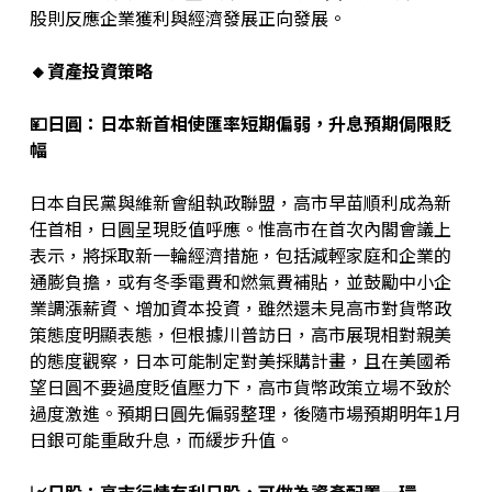
股則反應企業獲利與經濟發展正向發展。
🔸資產投資策略
💴日圓
：日本新首相使匯率短期偏弱，升息預期侷限貶
幅
日本自民黨與維新會組執政聯盟，高市早苗順利成為新
任首相，日圓呈現貶值呼應。惟高市在首次內閣會議上
表示，將採取新一輪經濟措施，包括減輕家庭和企業的
通膨負擔，或有冬季電費和燃氣費補貼，並鼓勵中小企
業調漲薪資、增加資本投資，雖然還未見高市對貨幣政
策態度明顯表態，但根據川普訪日，高市展現相對親美
的態度觀察，日本可能制定對美採購計畫，且在美國希
望日圓不要過度貶值壓力下，高市貨幣政策立場不致於
過度激進。預期日圓先偏弱整理，後隨市場預期明年1月
日銀可能重啟升息，而緩步升值。