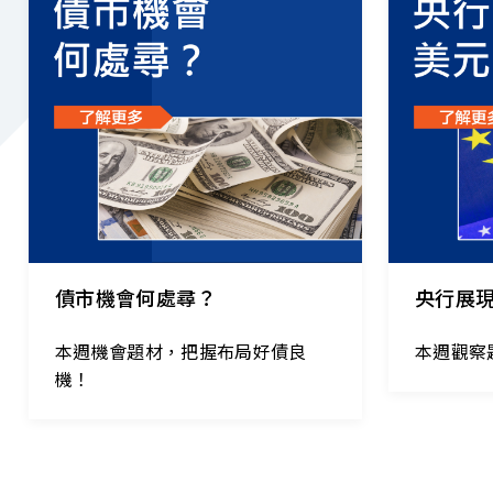
2026.08.04
｜
2026.07.28
債市機會何處尋？
央行展
本週機會題材，把握布局好債良
本週觀察
機！