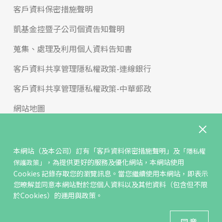
客戶資料保密措施聲明
凱基金控暨子公司個資告知聲明
蒐集、處理及利用個人資料告知書
客戶資料共享管理隱私權政策-連線銀行
客戶資料共享管理隱私權政策-中華郵政
網站地圖
版權宣告
免責聲明
本網站（及本公司）訂有
「客戶資料保密措施聲明」
及
「隱私權
，為提供更好的服務及優化網站，本網站使用
保護政策」
聯絡我們
Cookies 記錄存取您的瀏覽訊息。當您繼續使用本網站，即表示
您暸解並同意本網站對於您個人資料以及其他資料（包含但不限
反詐騙專區
於Cookies）的運用與政策。
© KGIS Securities 2021版權所有
同意