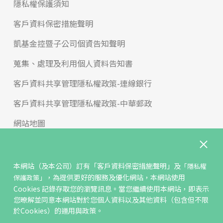
隱私權保護須知
客戶資料保密措施聲明
凱基金控暨子公司個資告知聲明
蒐集、處理及利用個人資料告知書
客戶資料共享管理隱私權政策-連線銀行
客戶資料共享管理隱私權政策-中華郵政
網站地圖
版權宣告
免責聲明
本網站（及本公司）訂有
「客戶資料保密措施聲明」
及
「隱私權
，為提供更好的服務及優化網站，本網站使用
保護政策」
聯絡我們
Cookies 記錄存取您的瀏覽訊息。當您繼續使用本網站，即表示
您暸解並同意本網站對於您個人資料以及其他資料（包含但不限
反詐騙專區
於Cookies）的運用與政策。