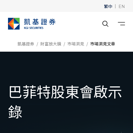
繁中
|
EN
凱基證券
財富放大鏡
市場洞見
市場洞見文章
巴菲特股東會啟示
錄