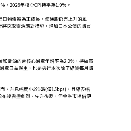
%，2026年核心CPI持平為1.9%。
，進口物價轉為正成長，使通膨仍有上升的風
行將採取靈活應對措施，增加日本公債的購買
鮮和能源的超核心通膨年增率為2.2%，持續高
性通膨日益嚴重，也是央行本次除了縮減每月購
，升息幅度小於1碼(僅15bps)，且縮表幅
公布後震盪劇烈、先升後貶，但金融市場借便