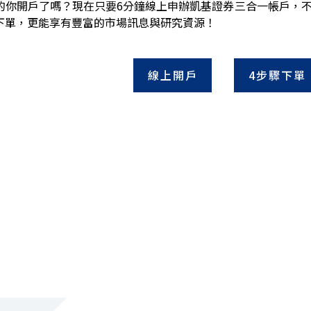
的你開戶了嗎？現在只要6分鐘線上申辦凱基證券三合一帳戶，
下單，更能享有豐富的市場訊息與研究資源！
線上開戶
4步驟下單