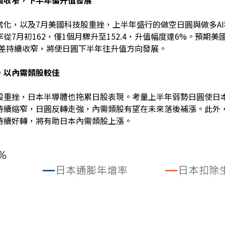
常化，以及7月美國科技股重挫，上半年盛行的做空日圓與做多A
從7月初162，僅1個月驟升至152.4，升值幅度達6%。預
利差持續收窄，將使日圓下半年往升值方向發展。
，以內需類股較佳
股重挫，日本半導體也拖累日股表現。考量上半年弱勢日圓使日
持續縮窄，日圓反轉走強，內需類股有望在未來落後補漲。此外
持續好轉，將有助日本內需類股上漲。