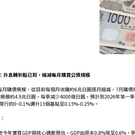
：升息轉折點已到，縮減每月購買公債規模
月購債規模，從目前每個月收購約6兆日圓逐月縮減，7月購債規模約
債規模約4.9兆日圓，每季减少4000億日圓，預計到2026年第
的0~0.1%調升15個基點至0.15%-0.25%。
點
：
下修今年實質GDP與核心通膨預估，GDP由原本0.8%降至0.6