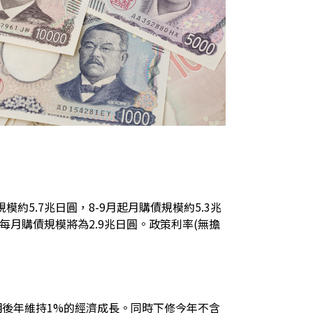
5.7兆日圓，8-9月起月購債規模約5.3兆
一季每月購債規模將為2.9兆日圓。政策利率(無擔
%，明後年維持1%的經濟成長。同時下修今年不含