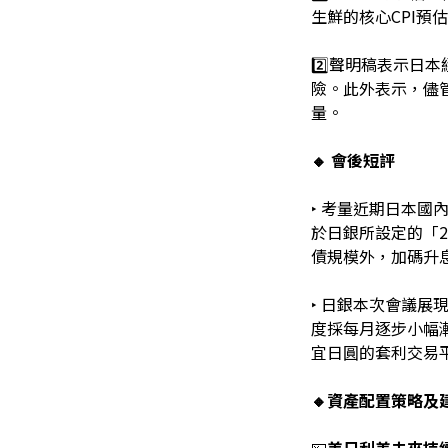
生鮮的核心CPI預估，
2️⃣聲明稿表示
險。此外表示，儘
量。
🔸 會後短評
‣ 考量近期日本國
於日銀所設定的「
債規模外，加碼升息
‣ 日銀本次會議展
度採每月逐步小幅
宜日圓的套利交易
🔸資產配置策略及
💴
美日利差未來持