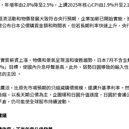
年增率由2.8%降至2.5%，上調2025年核心CPI由1.9%升至2.1
日本經濟活動和物價發展大致符合央行預期，企業加薪已開始實施
管公布日本公債購買金額和時間表，但若長期利率快速上升，央
內實質薪資上漲、物價和景氣呈現溫和復甦趨勢，日本7月不含生
2%」目標，使國內升息呼聲漸高。此外，弱勢日圓導致的輸入
的主因 。
現鷹派，比原先市場預期的只縮減購債規模，還調升基準利率。然而
漸縮，以長天期公債為主，企圖緩和日圓升值速度，日圓於會議
平倉，仍可能使全球股市持續波動。
建議
續收窄，下半年偏升值發展