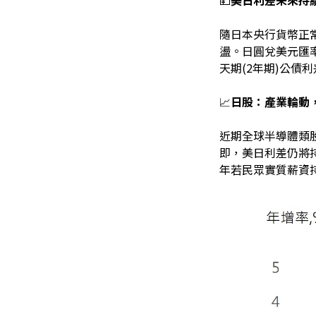
隨日本央行貨幣正
盪。日圓兌美元匯率
天期(2年期)公債
📈
日股：產業輪動
近期全球半導體類
即，美日利差仍將
年若民眾實質薪資