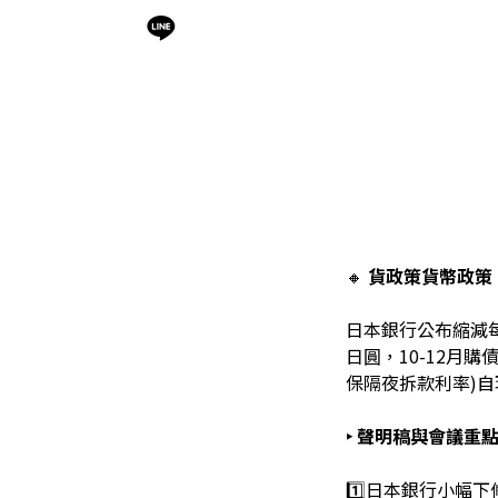
🔸
貨政策貨幣政策
日本銀行公布縮減每
日圓，10-12月購
保隔夜拆款利率)自現行
‣ 聲明稿與會議重
1️⃣日本銀行小幅