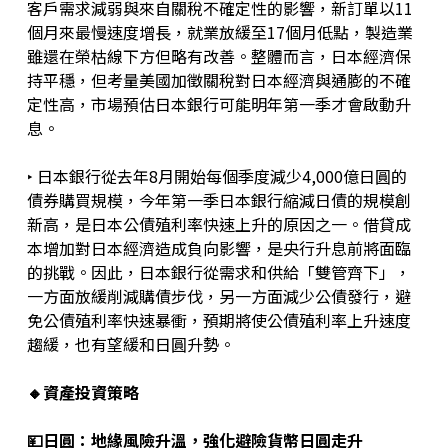
客戶需求減弱與來自關稅不確定性的影響，新訂單以11
個月來最慢速度增長，就業放緩至17個月低點，製造業
雖還在榮枯線下方但略有改善。整體而言，日本經濟保
持平穩，但考量美國加徵關稅對日本經濟與通膨的不確
定性高，市場預估日本銀行可能明年第一季才會啟動升
息。
‣ 日本銀行從去年8月開始每個季度減少4,000億日圓的
債券購買規模，今年第一季日本銀行縮減日債的規模創
新高，是日本公債殖利率快速上升的原因之一。借貸成
本增加對日本經濟造成負向影響，是央行升息前將面臨
的挑戰。因此，日本銀行從需求和供給「雙管齊下」，
一方面放緩削減購債步伐，另一方面減少公債發行，避
免公債殖利率快速暴衝，預期將使公債殖利率上升速度
趨緩，也有望緩和日圓升勢。
🔸資產投資策略
💴日圓
：地緣風險升溫，強化避險貨幣日圓走升