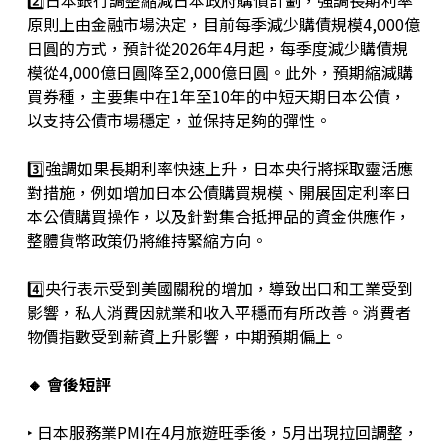
2️⃣日本銀行調整縮減日本政府購債計劃，強調長期利率
原則上由金融市場決定，目前每季減少購債規模4,000億
日圓的方式，預計從2026年4月起，每季度減少購債規
模從4,000億日圓降至2,000億日圓。此外，預期縮減購
買券種，主要集中在1年至10年的中短天期日本公債，
以支持公債市場穩定，並保持足夠的彈性。
3️⃣強調如果長期利率快速上升，日本央行將採取靈活應
對措施，例如增加日本公債購買規模、開展固定利率日
本公債購買操作，以及針對集合抵押品的資金供應作，
整體貨幣政策仍將維持緊縮方向。
4️⃣央行表示受到美國關稅的增加，導致出口和工業受到
影響，私人消費因就業和收入平穩而有所改善。消費者
物價指數受到薪資上升影響，中期預期偏上。
🔸 會後短評
‣ 日本服務業PMI在4月旅遊旺季後，5月出現拉回調整，