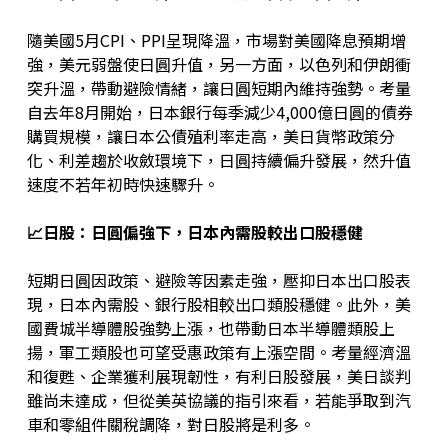
隨美國5月CPI、PPI呈現降溫，市場對美國降息預期增
強，美元弱盤使日圓升值，另一方面，以色列和伊朗衝
突升溫，帶動避險情緒，讓日圓短期內維持強勢。考量
自去年8月開始，日本銀行每季減少4,000億日圓的債券
購買規模，讓日本公債殖利率走高，美日貨幣政策分
化、利差趨於收斂環境下，日圓持續偏升發展，然升值
速度不若年初時快速驟升。
📈
日股
：日圓偏強下，日本內需股較出口股穩健
短期日圓因政策、避險等因素走強，壓抑日本出口股表
現，日本內需股、銀行股相較出口類股穩健。此外，美
國費城半導體股強勢上漲，也帶動日本半導體類股上
揚，軍工類股也可望受惠政策有上漲空間。考量經濟溫
和復甦、企業獲利展現韌性，有利日股發展，美日談判
雖尚未達成，但從美英協議的指引來看，若能爭取到汽
車和零組件關稅調降，對日股將是利多。