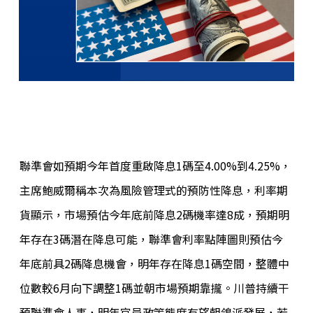
聯準會如預期今年首度重啟降息1碼至4.00%到4.25%，
主席鮑威爾稱本次為風險管理式的預防性降息，利率期
貨顯示，市場預估今年底前降息2碼機率達8成，預期明
年存在3碼潛在降息可能，聯準會利率點陣圖則預估今
年底前具2碼降息機會，明年存在降息1碼空間，整體中
位數較6月向下調整1碼並朝市場預期靠攏。川普持續干
預聯準會人事，明年官員政策態度有望朝鴿派發展，若