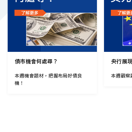
2026.08.04
｜
2026.07.28
債市機會何處尋？
央行展
本週機會題材，把握布局好債良
本週觀察
機！