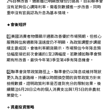
2%目標改善，通膨雖已明顯放緩但仍過高，目前聯準會
沒有足夠信心調降利率，需看到數據進一步改善，同時
重申沒有官員認為升息為基本情境。
🔹會後短評
1️⃣美國消費者物價顯示通膨改善優於市場預期，但核心
服務與住房通膨降溫速度仍不明顯，為政策調整步調遲
緩主要成因。會後利率期貨顯示，市場預估今年降息預
估幅度接近前次會議的1至2碼幅度，若數據如聯準會預
期有所改善，最快今年第3季至第4季有降息機會。
2️⃣聯準會貨幣政策路徑上，聯準會仍以降息或維持現狀
更久為主要路線，持續以時間換空間的貨幣政策方針來
檢視數據，證明政策利率是否達到充分的限制效果，後
續關注6月28日公布的個人消費支出與7月5日的非農就
業變化。
🔹
資產投資策略