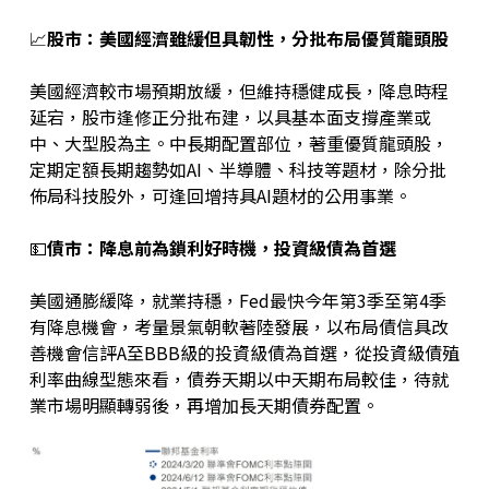
📈
股市：美國經濟雖緩但具韌性，分批布局優質龍頭股
美國經濟較市場預期放緩，但維持穩健成長，降息時程
延宕，股市逢修正分批布建，以具基本面支撐產業或
中、大型股為主。中長期配置部位，著重優質龍頭股，
定期定額長期趨勢如AI、半導體、科技等題材，除分批
佈局科技股外，可逢回增持具AI題材的公用事業。
💵
債市：降息前為鎖利好時機，投資級債為首選
美國通膨緩降，就業持穩，Fed最快今年第3季至第4季
有降息機會，考量景氣朝軟著陸發展，以布局債信具改
善機會信評A至BBB級的投資級債為首選，從投資級債殖
利率曲線型態來看，債券天期以中天期布局較佳，待就
業市場明顯轉弱後，再增加長天期債券配置。