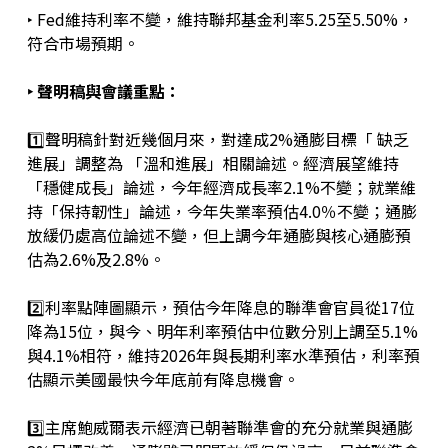
‣ Fed維持利率不變，維持聯邦基金利率5.25至5.50%，
符合市場預期。
‣ 聲明稿與會議重點：
1️⃣聲明稿針對近幾個月來，對達成2%通膨目標「 缺乏
進展」調整為 「溫和進展」相關論述。經濟展望維持
「穩健成長」論述，今年經濟成長率2.1%不變；就業維
持「保持韌性」論述，今年失業率預估4.0％不變；通膨
放緩仍處高位論述不變，但上調今年通膨與核心通膨預
估為2.6%及2.8%。
2️⃣利率點陣圖顯示，預估今年降息的聯準會官員從17位
降為15位，與今、明年利率預估中位數分別上調至5.1%
與4.1%相符，維持2026年與長期利率水準預估，利率預
估顯示美國最快今年底前有降息機會。
3️⃣主席鮑威爾表示經濟已朝著聯準會的充分就業與通膨