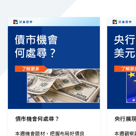
2026.08.04
｜
2026.07.28
債市機會何處尋？
央行展
本週機會題材，把握布局好債良
本週觀察