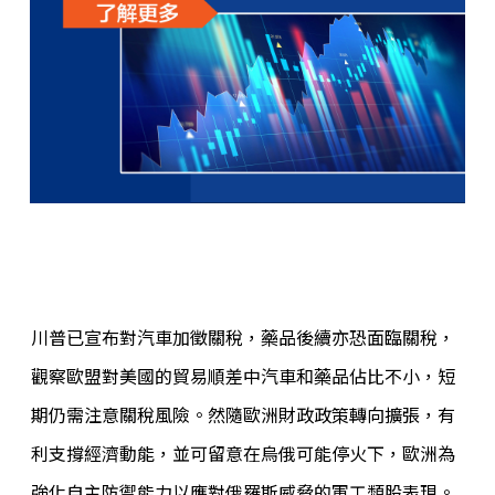
川普已宣布對汽車加徵關稅，藥品後續亦恐面臨關稅，
觀察歐盟對美國的貿易順差中汽車和藥品佔比不小，短
期仍需注意關稅風險。然隨歐洲財政政策轉向擴張，有
利支撐經濟動能，並可留意在烏俄可能停火下，歐洲為
強化自主防禦能力以應對俄羅斯威脅的軍工類股表現。