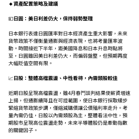
🔸資產配置策略及建議
💴
日圓：美日利差仍大，保持弱勢整理
日本銀行表達日圓匯率對日本經濟產生重大影響，未來
貨幣政策不僅衡量通膨與經濟表現，也將考量匯率波
動。時間接近下半年，距美國降息和日本升息時點將
至，日圓雖因美日利差仍大，而偏弱盤整，但預期再度
大幅貶值空間有限。
📈
日股：整體高檔震盪、中性看待，內需類股較佳
近期日股呈現高檔震盪，雖4月春鬥談判結果使薪資增速
上揚，但通膨續降且在可控範圍，使日本銀行採取緩步
緊縮貨幣政策步調，僅縮減購債讓公債殖利率走升。考
量內需仍佳，日股以內需類股為主，整體看法中性，預
期股市呈現高位震盪走勢，未來半導體股仍是牽動指數
的關鍵因子。