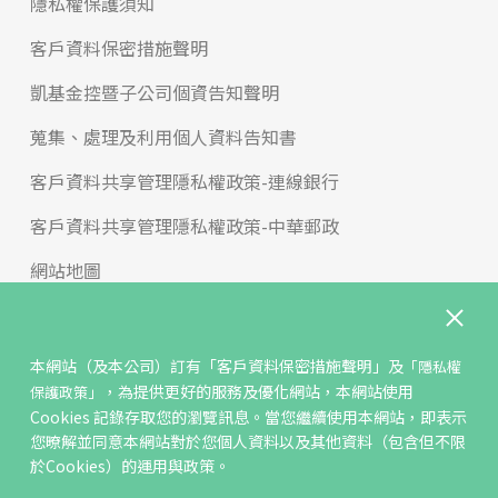
隱私權保護須知
客戶資料保密措施聲明
凱基金控暨子公司個資告知聲明
蒐集、處理及利用個人資料告知書
客戶資料共享管理隱私權政策-連線銀行
客戶資料共享管理隱私權政策-中華郵政
網站地圖
版權宣告
免責聲明
本網站（及本公司）訂有
「客戶資料保密措施聲明」
及
「隱私權
，為提供更好的服務及優化網站，本網站使用
保護政策」
聯絡我們
Cookies 記錄存取您的瀏覽訊息。當您繼續使用本網站，即表示
您暸解並同意本網站對於您個人資料以及其他資料（包含但不限
反詐騙專區
於Cookies）的運用與政策。