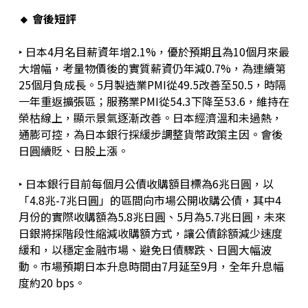
🔸 會後短評
‣ 日本4月名目薪資年增2.1%，優於預期且為10個月來最
大增幅，考量物價後的實質薪資仍年減0.7%，為連續第
25個月負成長。5月製造業PMI從49.5改善至50.5，時隔
一年重返擴張區；服務業PMI從54.3下降至53.6，維持在
榮枯線上，顯示景氣逐漸改善。日本經濟溫和未過熱，
通膨可控，為日本銀行採緩步調整貨幣政策主因。會後
日圓續貶、日股上漲。
‣ 日本銀行目前每個月公債收購額目標為6兆日圓，以
「4.8兆-7兆日圓」的區間向市場公開收購公債，其中4
月份的實際收購額為5.8兆日圓、5月為5.7兆日圓，未來
日銀將採階段性縮減收購額方式，讓公債餘額減少速度
緩和，以穩定金融市場、避免日債驟跌、日圓大幅波
動。市場預期日本升息時間由7月延至9月，全年升息幅
度約20 bps。