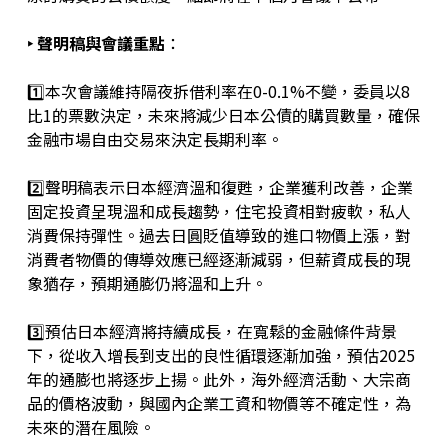
‣ 聲明稿與會議重點
：
1️⃣本次會議維持隔夜拆借利率在0-0.1%不變，委員以8
比1的票數決定，未來將減少日本公債的購買數量，確保
金融市場自由交易來決定長期利率。
2️⃣聲明稿表示日本經濟溫和復甦，企業獲利改善，企業
固定投資呈現溫和成長趨勢，住宅投資相對疲軟，私人
消費保持彈性。過去日圓貶值導致的進口物價上漲，對
消費者物價的傳導效應已經逐漸減弱，但薪資成長的現
象猶存，預期通膨仍將溫和上升。
3️⃣預估日本經濟將持續成長，在寬鬆的金融條件背景
下，從收入增長到支出的良性循環逐漸加強，預估2025
年的通膨也將逐步上揚。此外，海外經濟活動、大宗商
品的價格波動，與國內企業工資和物價等不確定性，為
未來的潛在風險。